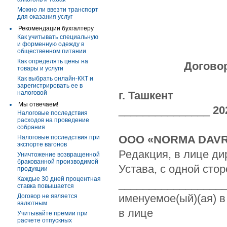
Можно ли ввезти транспорт
для оказания услуг
Рекомендации бухгалтеру
Как учитывать специальную
и форменную одежду в
общественном питании
Как определять цены на
Договор
товары и услуги
Как выбрать онлайн-ККТ и
зарегистрировать ее в
налоговой
г. Ташкент
«
Мы отвечаем!
_______________
20
Налоговые последствия
расходов на проведение
собрания
ООО «NORMA DAVR
Налоговые последствия при
экспорте вагонов
Редакция, в лице ди
Уничтожение возвращенной
бракованной производимой
Устава, с одной стор
продукции
Каждые 30 дней процентная
_________________
ставка повышается
именуемое(ый)(ая) 
Договор не является
валютным
в лице
Учитывайте премии при
расчете отпускных