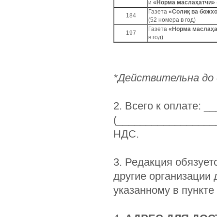
и
«Норма маслаҳатчи»
Газета
«Солиқ ва божхо
184
(52 номера в год)
Газета
«Норма маслаҳа
197
в год)
*Действительна до
2. Всего к оплате: 
(_________________
НДС.
3. Редакция обязует
другие организации 
указанному в пункте