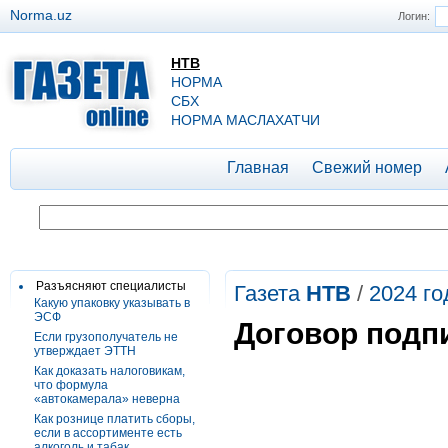
Norma.uz
Логин:
НТВ
НОРМА
СБХ
НОРМА МАСЛАХАТЧИ
Главная
Свежий номер
Разъясняют специалисты
Газета
НТВ
/
2024 го
Какую упаковку указывать в
ЭСФ
Договор подп
Если грузополучатель не
утверждает ЭТТН
Как доказать налоговикам,
что формула
«автокамерала» неверна
Как рознице платить сборы,
если в ассортименте есть
алкоголь и табак