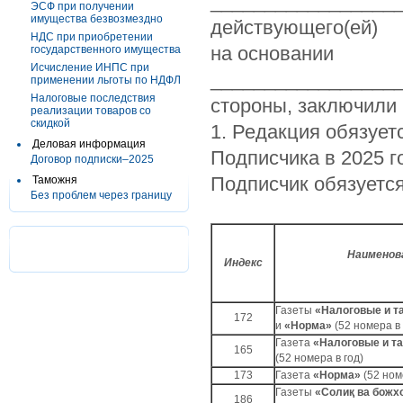
_________________
ЭСФ при получении
имущества безвозмездно
действующего(ей)
НДС при приобретении
на основании
государственного имущества
Исчисление ИНПС при
__________________
применении льготы по НДФЛ
Налоговые последствия
стороны, заключили
реализации товаров со
скидкой
1. Редакция обязует
Деловая информация
Подписчика в 2025 
Договор подписки–2025
Подписчик обязуется
Таможня
Без проблем через границу
Наименов
Индекс
Газеты
«Налоговые и т
172
и
«Норма»
(52 номера в 
Газета
«Налоговые и т
165
(52 номера в год)
173
Газета
«Норма»
(52 ном
Газеты
«Солиқ ва божх
186