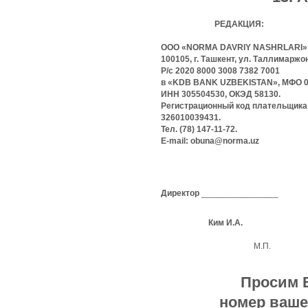
РЕДАКЦИЯ:
ООО «NORMA DAVRIY NASHRLARI»
100105, г. Ташкент, ул. Таллимаржон,
Р/с 2020 8000 3008 7382 7001
в «KDB BANK UZBEKISTAN», МФО 0
ИНН 305504530, ОКЭД 58130.
Регистрационный код плательщика
326010039431.
Тел. (78) 147-11-72.
E-mail: obuna@norma.uz
Директор
________________
Ким И.А.
М.П.
Просим 
номер ваше