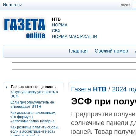
Norma.uz
Логин:
НТВ
НОРМА
СБХ
НОРМА МАСЛАХАТЧИ
Главная
Свежий номер
Разъясняют специалисты
Газета
НТВ
/
2024 го
Какую упаковку указывать в
ЭСФ
ЭСФ при полу
Если грузополучатель не
утверждает ЭТТН
Предприятие получил
Как доказать налоговикам,
что формула
«автокамерала» неверна
солнечные панели д
Как рознице платить сборы,
юаней. Товар получи
если в ассортименте есть
алкоголь и табак