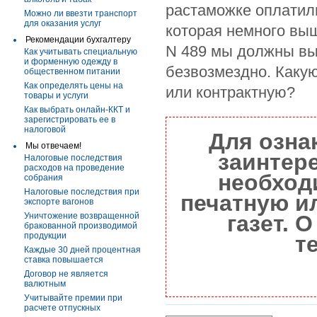
растаможке оплатил
Можно ли ввезти транспорт
для оказания услуг
которая немного вы
Рекомендации бухгалтеру
N 489 мы должны вы
Как учитывать специальную
и форменную одежду в
безвозмездно. Каку
общественном питании
Как определять цены на
или контрактную?
товары и услуги
Как выбрать онлайн-ККТ и
зарегистрировать ее в
налоговой
Для озна
Мы отвечаем!
заинтер
Налоговые последствия
расходов на проведение
необход
собрания
Налоговые последствия при
печатную и
экспорте вагонов
Уничтожение возвращенной
газет. 
бракованной производимой
продукции
т
Каждые 30 дней процентная
ставка повышается
Договор не является
валютным
Учитывайте премии при
расчете отпускных