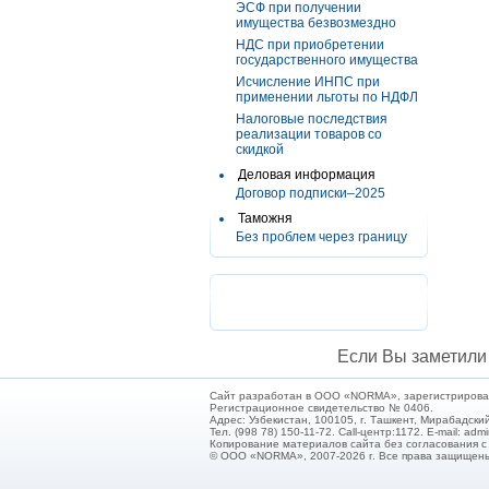
ЭСФ при получении
имущества безвозмездно
НДС при приобретении
государственного имущества
Исчисление ИНПС при
применении льготы по НДФЛ
Налоговые последствия
реализации товаров со
скидкой
Деловая информация
Договор подписки–2025
Таможня
Без проблем через границу
Если Вы заметили 
Сайт разработан в ООО «NORMA», зарегистрирован 
Регистрационное свидетельство № 0406.
Адрес: Узбекистан, 100105, г. Ташкент, Мирабадский
Тел. (998 78) 150-11-72. Call-центр:1172. E-mail: ad
Копирование материалов сайта без согласования 
© ООО «NORMA», 2007-2026 г. Все права защищен