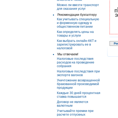
Можно ли ввезти транспорт
для оказания услуг
п
э
Рекомендации бухгалтеру
Как учитывать специальную
и форменную одежду в
общественном питании
Как определять цены на
товары и услуги
Как выбрать онлайн-ККТ и
Ре
зарегистрировать ее в
налоговой
Мы отвечаем!
Налоговые последствия
расходов на проведение
собрания
Налоговые последствия при
экспорте вагонов
Уничтожение возвращенной
бракованной производимой
продукции
Каждые 30 дней процентная
ставка повышается
Договор не является
валютным
Учитывайте премии при
расчете отпускных