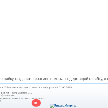
ошибку, выделите фрагмент текста, содержащий ошибку, и н
в Узбекском агентстве по печати и информации 01.06.2018г.
 р-н, ул. Таллимаржон, 1/1.
min@norma.uz
с администрацией ресурса запрещено.
ы.
18+