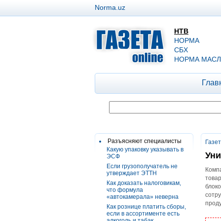
Norma.uz
НТВ
НОРМА
СБХ
НОРМА МАСЛ
Глав
Разъясняют специалисты
Газе
Какую упаковку указывать в
Уни
ЭСФ
Если грузополучатель не
Компа
утверждает ЭТТН
товар
Как доказать налоговикам,
блоко
что формула
сотру
«автокамерала» неверна
прод
Как рознице платить сборы,
если в ассортименте есть
алкоголь и табак