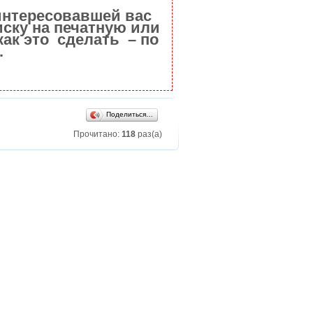
интересовавшей вас
ску на печатную или
как это сделать – по
.
Поделиться…
Прочитано:
118
раз(а)