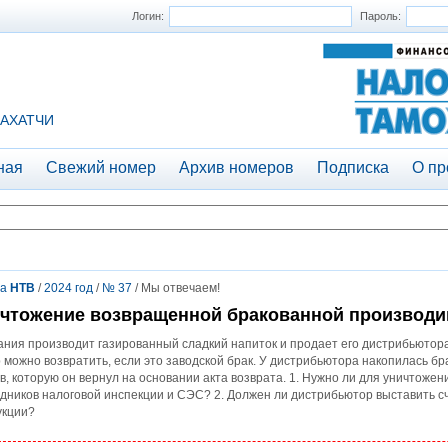
Логин:
Пароль:
АХАТЧИ
ная
Свежий номер
Архив номеров
Подписка
О пр
та
НТВ
/
2024 год
/
№ 37
/ Мы отвечаем!
чтожение возвращенной бракованной производи
ния производит газированный сладкий напиток и продает его дистрибьюторам
 можно возвратить, если это заводской брак. У дистрибьютора накопилась б
в, которую он вернул на основании акта возврата. 1. Нужно ли для уничтоже
дников налоговой инспекции и СЭC? 2. Должен ли дистрибьютор выставить с
укции?