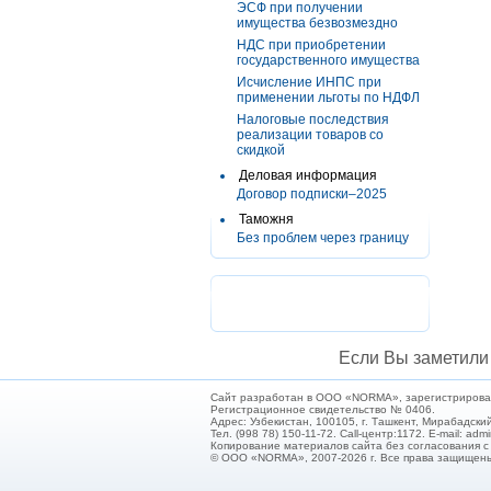
ЭСФ при получении
имущества безвозмездно
НДС при приобретении
государственного имущества
Исчисление ИНПС при
применении льготы по НДФЛ
Налоговые последствия
реализации товаров со
скидкой
Деловая информация
Договор подписки–2025
Таможня
Без проблем через границу
Если Вы заметили 
Сайт разработан в ООО «NORMA», зарегистрирован 
Регистрационное свидетельство № 0406.
Адрес: Узбекистан, 100105, г. Ташкент, Мирабадский
Тел. (998 78) 150-11-72. Call-центр:1172. E-mail: ad
Копирование материалов сайта без согласования 
© ООО «NORMA», 2007-2026 г. Все права защищен