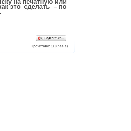
ску на печатную или
как это сделать – по
.
Поделиться…
Прочитано:
118
раз(а)