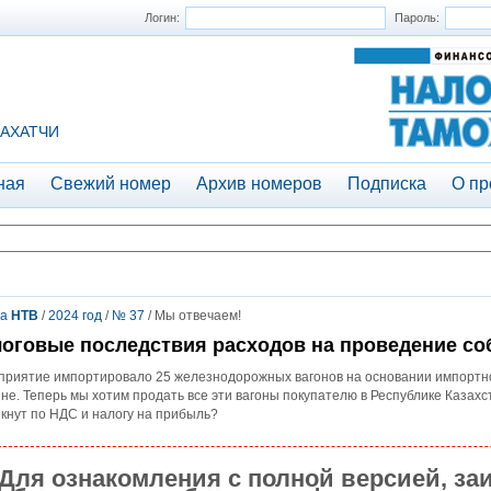
Логин:
Пароль:
АХАТЧИ
ная
Свежий номер
Архив номеров
Подписка
О пр
та
НТВ
/
2024 год
/
№ 37
/ Мы отвечаем!
оговые последствия расходов на проведение со
риятие импортировало 25 железнодорожных вагонов на основании импортног
не. Теперь мы хотим продать все эти вагоны покупателю в Республике Казахс
кнут по НДС и налогу на прибыль?
Для ознакомления с полной версией, за