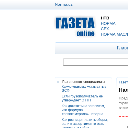
Norma.uz
НТВ
НОРМА
СБХ
НОРМА МАСЛ
Глав
Разъясняют специалисты
Газе
Какую упаковку указывать в
Нал
ЭСФ
Если грузополучатель не
Предп
утверждает ЭТТН
Украи
Как доказать налоговикам,
возни
что формула
«автокамерала» неверна
Как рознице платить сборы,
если в ассортименте есть
алкоголь и табак