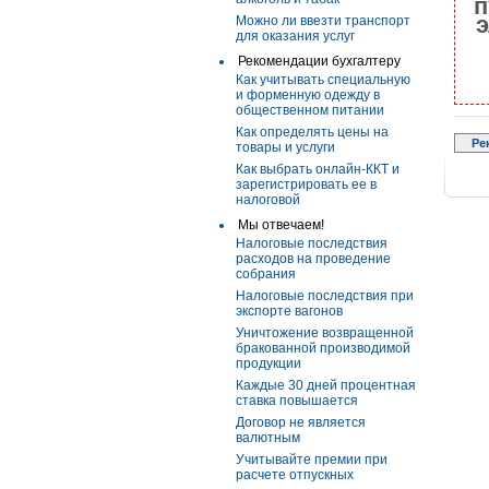
п
э
Можно ли ввезти транспорт
для оказания услуг
Рекомендации бухгалтеру
Как учитывать специальную
и форменную одежду в
общественном питании
Как определять цены на
Ре
товары и услуги
Как выбрать онлайн-ККТ и
зарегистрировать ее в
налоговой
Мы отвечаем!
Налоговые последствия
расходов на проведение
собрания
Налоговые последствия при
экспорте вагонов
Уничтожение возвращенной
бракованной производимой
продукции
Каждые 30 дней процентная
ставка повышается
Договор не является
валютным
Учитывайте премии при
расчете отпускных