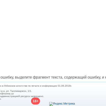
ошибку, выделите фрагмент текста, содержащий ошибку, и н
в Узбекском агентстве по печати и информации 01.06.2018г.
 р-н, ул. Таллимаржон, 1/1.
min@norma.uz
с администрацией ресурса запрещено.
ы.
18+