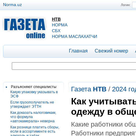
Norma.uz
Логин:
НТВ
НОРМА
СБХ
НОРМА МАСЛАХАТЧИ
Главная
Свежий номер
Разъясняют специалисты
Газета
НТВ
/
2024 го
Какую упаковку указывать в
ЭСФ
Как учитыват
Если грузополучатель не
утверждает ЭТТН
одежду в общ
Как доказать налоговикам,
что формула
«автокамерала» неверна
Какие работники об
Как рознице платить сборы,
если в ассортименте есть
Работники предприя
алкоголь и табак