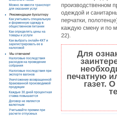
производственном п
Можно ли ввезти транспорт
для оказания услуг
одеждой и санитарны
Рекомендации бухгалтеру
перчатки, полотенц
Как учитывать специальную
и форменную одежду в
общественном питании
каждую смену и по ме
Как определять цены на
22).
товары и услуги
Как выбрать онлайн-ККТ и
зарегистрировать ее в
налоговой
Для озна
Мы отвечаем!
Налоговые последствия
заинтер
расходов на проведение
собрания
необход
Налоговые последствия при
печатную и
экспорте вагонов
Уничтожение возвращенной
газет. 
бракованной производимой
продукции
т
Каждые 30 дней процентная
ставка повышается
Договор не является
валютным
Учитывайте премии при
расчете отпускных