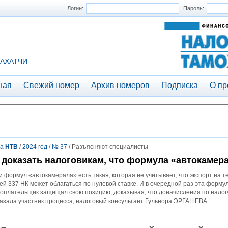
Логин:
Пароль:
АХАТЧИ
ная
Свежий номер
Архив номеров
Подписка
О пр
та
НТВ
/
2024 год
/
№ 37
/ Разъясняют специалисты
 доказать налоговикам, что формула «автокамер
 формул «автокамерала» есть такая, которая не учитывает, что экспорт на т
ей 337 НК может облагаться по нулевой ставке. И в очередной раз эта формул
оплательщик защищал свою позицию, доказывая, что доначисления по налог
азала участник процесса, налоговый консультант Гульнора ­ЭРГАШЕВА: