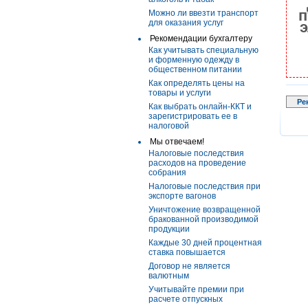
п
Можно ли ввезти транспорт
для оказания услуг
э
Рекомендации бухгалтеру
Как учитывать специальную
и форменную одежду в
общественном питании
Как определять цены на
товары и услуги
Ре
Как выбрать онлайн-ККТ и
зарегистрировать ее в
налоговой
Мы отвечаем!
Налоговые последствия
расходов на проведение
собрания
Налоговые последствия при
экспорте вагонов
Уничтожение возвращенной
бракованной производимой
продукции
Каждые 30 дней процентная
ставка повышается
Договор не является
валютным
Учитывайте премии при
расчете отпускных