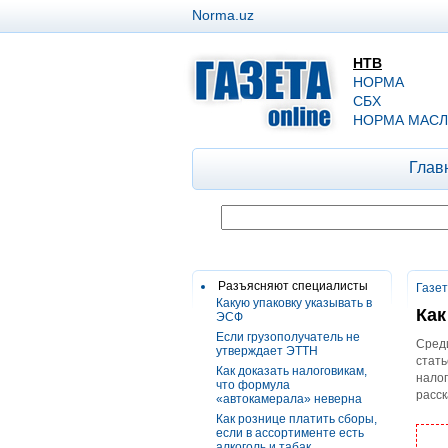
Norma.uz
НТВ
НОРМА
СБХ
НОРМА МАСЛ
Глав
Разъясняют специалисты
Газе
Какую упаковку указывать в
Как
ЭСФ
Если грузополучатель не
Среди
утверждает ЭТТН
стать
Как доказать налоговикам,
налог
что формула
расск
«автокамерала» неверна
Как рознице платить сборы,
если в ассортименте есть
алкоголь и табак