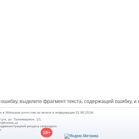
ошибку, выделите фрагмент текста, содержащий ошибку, и н
в Узбекском агентстве по печати и информации 01.06.2018г.
 р-н, ул. Таллимаржон, 1/1.
min@norma.uz
с администрацией ресурса запрещено.
ы.
18+