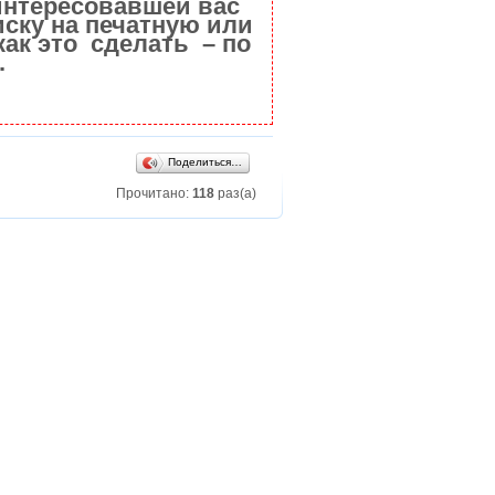
интересовавшей вас
ску на печатную или
как это сделать – по
.
Поделиться…
Прочитано:
118
раз(а)