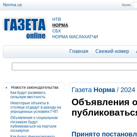
Norma.uz
Логин:
НТВ
НОРМА
СБХ
НОРМА МАСЛАХАТЧИ
Главная
Свежий номер
Новости законодательства
Газета
Норма
/
2024
Как будут развивать
сельскую местность
Объявления о
Некоторые объекты в
столице отдадут в аренду на
публиковаться
упрощенных условиях ГЧП
Объявления о социальном
госзаказе будут
публиковаться на портале
госзакупок
Принято постановле
Как будут финансировать