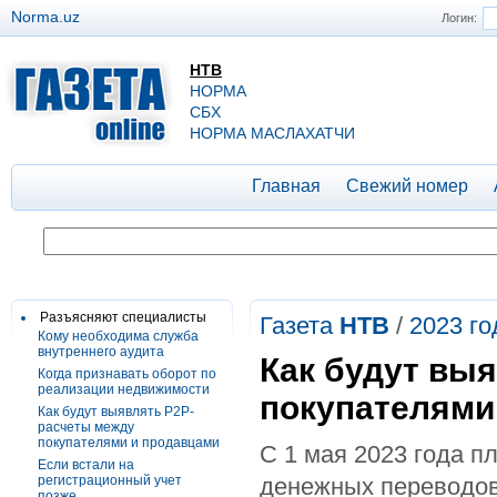
Norma.uz
Логин:
НТВ
НОРМА
СБХ
НОРМА МАСЛАХАТЧИ
Главная
Свежий номер
Разъясняют специалисты
Газета
НТВ
/
2023 го
Кому необходима служба
внутреннего аудита
Как будут вы
Когда признавать оборот по
реализации недвижимости
покупателями
Как будут выявлять P2P-
расчеты между
покупателями и продавцами
С 1 мая 2023 года 
Если встали на
регистрационный учет
денежных переводов
позже