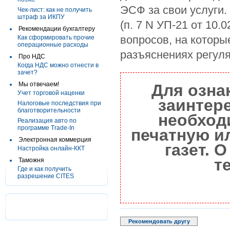
ЭСФ за свои услуги. 
Чек-лист: как не получить
штраф за ИКПУ
(п. 7 N УП-21 от 10.
Рекомендации бухгалтеру
вопросов, на которые
Как сформировать прочие
операционные расходы
разъяснениях регуля
Про НДС
Когда НДС можно отнести в
зачет?
Мы отвечаем!
Для озна
Учет торговой наценки
заинтер
Налоговые последствия при
благотворительности
необход
Реализация авто по
программе Trade-In
печатную и
Электронная коммерция
газет. 
Настройка онлайн-ККТ
т
Таможня
Где и как получить
разрешение CITES
Рекомендовать другу