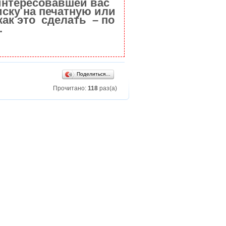
интересовавшей вас
ску на печатную или
как это сделать – по
.
Поделиться…
Прочитано:
118
раз(а)