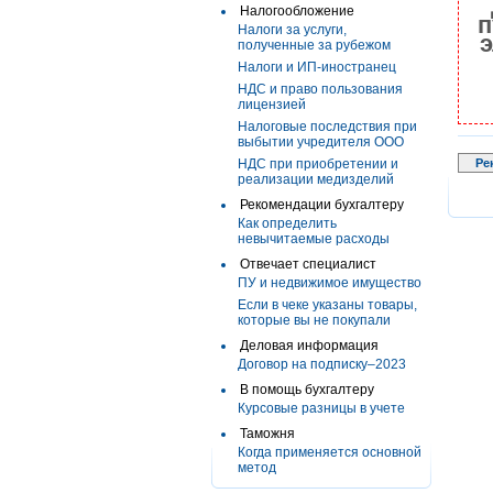
Налогообложение
п
Налоги за услуги,
э
полученные за рубежом
Налоги и ИП-иностранец
НДС и право пользования
лицензией
Налоговые последствия при
выбытии учредителя ООО
НДС при приобретении и
Ре
реализации медизделий
Рекомендации бухгалтеру
Как определить
невычитаемые расходы
Отвечает специалист
ПУ и недвижимое имущество
Если в чеке указаны товары,
которые вы не покупали
Деловая информация
Договор на подписку–2023
В помощь бухгалтеру
Курсовые разницы в учете
Таможня
Когда применяется основной
метод