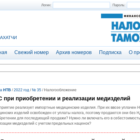
Логин:
Пароль:
АХАТЧИ
ная
Свежий номер
Архив номеров
Подписка
О пр
та
НТВ
/
2022 год
/
№ 35
/ Налогообложение
 при приобретении и реализации медизделий
риятие реализует импортные медицинские изделия. При их ввозе уплачен Н
инских изделий освобожден от уплаты налога, поэтому продаются они без Н
бретении для последующей продажи? Нужно ли включать его в себестоимост
изации медизделий с учетом предельных наценок?