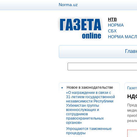
Norma.uz
НТВ
НОРМА
СБХ
НОРМА МАСЛ
Глав
Новое в законодательстве
Газе
«О награждении в связи с
НДС
31-летием государственной
независимости Республики
Предп
Узбекистан группы
военнослужащих и
медиц
сотрудников
прио
правоохранительных
реал
органов»
Упрощаются таможенные
процедуры