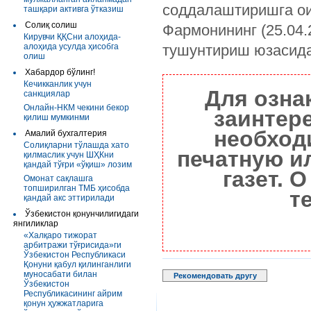
соддалаштиришга ои
ташқари активга ўтказиш
Солиқ солиш
Фармонининг (25.04.
Кирувчи ҚҚСни алоҳида-
алоҳида усулда ҳисобга
тушунтириш юзасида
олиш
Хабардор бўлинг!
Кечикканлик учун
Для озна
санкциялар
Онлайн-НКМ чекини бекор
заинтер
қилиш мумкинми
необход
Амалий бухгалтерия
Солиқларни тўлашда хато
печатную и
қилмаслик учун ШҲКни
қандай тўғри «ўқиш» лозим
газет. 
Омонат сақлашга
топширилган ТМБ ҳисобда
т
қандай акс эттирилади
Ўзбекистон қонунчилигидаги
янгиликлар
«Халқаро тижорат
арбитражи тўғрисида»ги
Ўзбекистон Республикаси
Қонуни қабул қилинганлиги
муносабати билан
Рекомендовать другу
Ўзбекистон
Республикасининг айрим
қонун ҳужжатларига