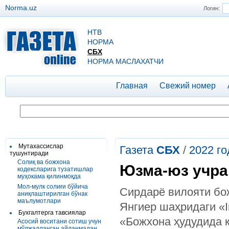
Norma.uz
Логин:
НТВ
НОРМА
СБХ
НОРМА МАСЛАХАТЧИ
Главная
Свежий номер
Мутахассислар
Газета
СБХ
/
2022 го
тушунтиради
Солиқ ва божхона
Юзма-юз учр
кодексларига тузатишлар
муҳокама қилинмоқда
Мол-мулк солиғи бўйича
Сирдарё вилояти бо
аниқлаштирилган бўнак
маълумотлари
Янгиер шаҳридаги «I
Бухгалтерга тавсиялар
«Божхона ҳудудида 
Асосий воситани сотиш учун
мўлжалланган айланмадан