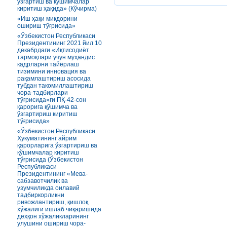
ўзгартиш ва қўшимчалар
киритиш ҳақида» (Кўчирма)
«Иш ҳақи миқдорини
ошириш тўғрисида»
«Ўзбекистон Республикаси
Президентининг 2021 йил 10
декабрдаги «Иқтисодиёт
тармоқлари учун муҳандис
кадрларни тайёрлаш
тизимини инновация ва
рақамлаштириш асосида
тубдан такомиллаштириш
чора-тадбирлари
тўғрисида»ги ПҚ-42-сон
қарорига қўшимча ва
ўзгартириш киритиш
тўғрисида»
«Ўзбекистон Республикаси
Ҳукуматининг айрим
қарорларига ўзгартириш ва
қўшимчалар киритиш
тўғрисида (Ўзбекистон
Республикаси
Президентининг «Мева-
сабзавотчилик ва
узумчиликда оилавий
тадбиркорликни
ривожлантириш, қишлоқ
хўжалиги ишлаб чиқаришида
деҳқон хўжаликларининг
улушини ошириш чора-