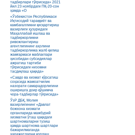
тадбирлари тўғрисида» 2021
йил 23 ноябрдаги ПҚ-20-сон
ҳамда «О
«Ўзбекистон Республикаси
Иқтисодий тараққиёт ва
камбағалликни қисқартириш
вазирлиги ҳузуридаги
Маҳаллабай ишлаш ва
тадбиркорликни
ривожлантириш
агентлигининг аҳолини
тадбиркорликка жалб қилиш
жамғармаси маблағлари
ҳисобидан субсидиялар
ажратиш тартиби
тўғрисидаги низомни
тасдиқлаш ҳақида»
«Савдо ва хизмат кўрсатиш
соҳасида жамоатчилик
назорати самарадорлигини
оширишга доир қўшимча
чора-тадбирлар тўғрисида»
ЎзР ДБҚ, Молия
вазирлигининг «Давлат
божхона хизмати
органларида мажбурий
хизматни ўташ ҳақидаги
шартномаларни тузиш
ҳамда шартнома шартлари
бажарилмаганда
харажатларни қоплаш