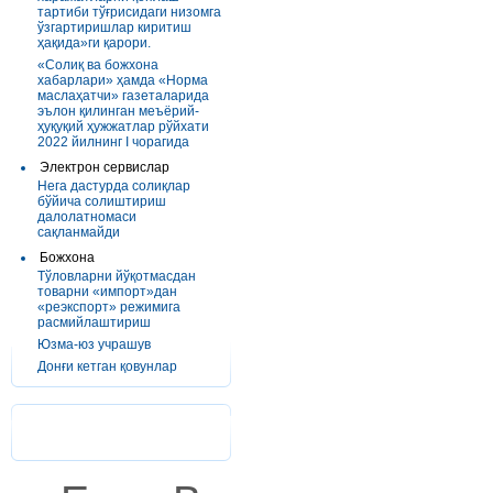
тартиби тўғрисидаги низомга
ўзгартиришлар киритиш
ҳақида»ги қарори.
«Солиқ ва божхона
хабарлари» ҳамда «Норма
маслаҳатчи» газеталарида
эълон қилинган меъёрий-
ҳуқуқий ҳужжатлар рўйхати
2022 йилнинг I чорагида
Электрон сервислар
Нега дастурда солиқлар
бўйича солиштириш
далолатномаси
сақланмайди
Божхона
Тўловларни йўқотмасдан
товарни «импорт»дан
«реэкспорт» режимига
расмийлаштириш
Юзма-юз учрашув
Донғи кетган қовунлар