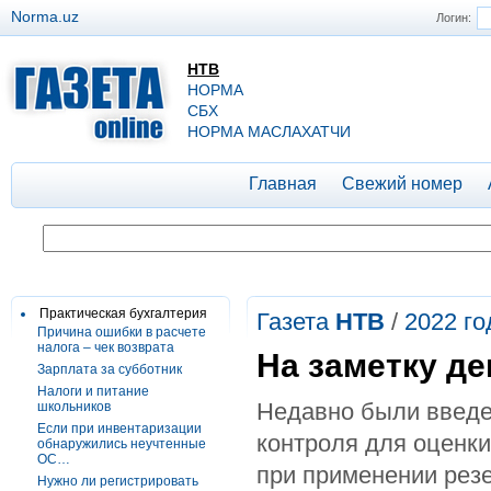
Norma.uz
Логин:
НТВ
НОРМА
СБХ
НОРМА МАСЛАХАТЧИ
Главная
Свежий номер
Практическая бухгалтерия
Газета
НТВ
/
2022 го
Причина ошибки в расчете
налога – чек возврата
На заметку д
Зарплата за субботник
Налоги и питание
Недавно были введе
школьников
Если при инвентаризации
контроля для оценки
обнаружились неучтенные
ОС…
при применении рез
Нужно ли регистрировать