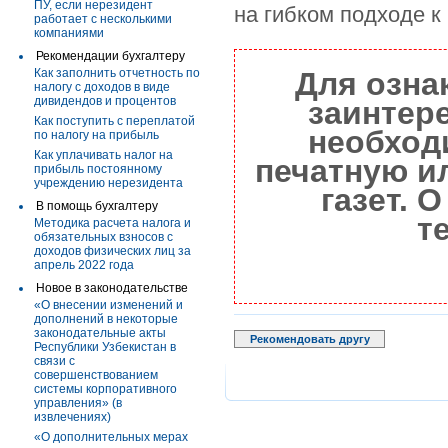
ПУ, если нерезидент
на гибком подходе к 
работает с несколькими
компаниями
Рекомендации бухгалтеру
Как заполнить отчетность по
Для озна
налогу с доходов в виде
дивидендов и процентов
заинтер
Как поступить с переплатой
необход
по налогу на прибыль
Как уплачивать налог на
печатную и
прибыль постоянному
учреждению нерезидента
газет. 
В помощь бухгалтеру
т
Методика расчета налога и
обязательных взносов с
доходов физических лиц за
апрель 2022 года
Новое в законодательстве
«О внесении изменений и
дополнений в некоторые
законодательные акты
Рекомендовать другу
Республики Узбекистан в
связи с
совершенствованием
системы корпоративного
управления» (в
извлечениях)
«О дополнительных мерах