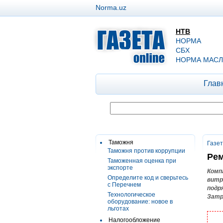
Norma.uz
НТВ
НОРМА
СБХ
НОРМА МАСЛ
Глав
Таможня
Газе
Таможня против коррупции
Рем
Таможенная оценка при
экспорте
Комп
Определите код и сверьтесь
витр
с Перечнем
подр
Технологическое
Затр
оборудование: новое в
льготах
Налогообложение