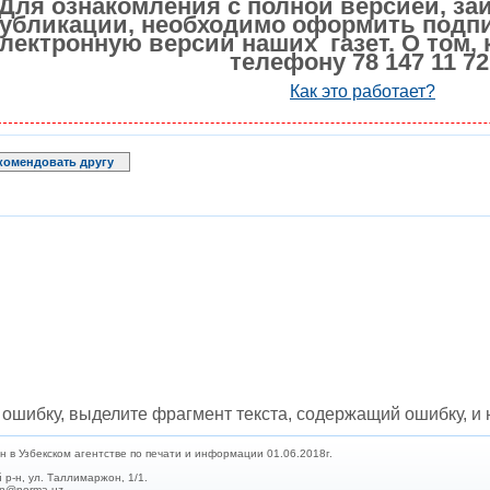
Для ознакомления с полной версией, за
убликации, необходимо оформить подпи
лектронную версии наших газет. О том, 
телефону 78 147 11 72
Как это работает?
комендовать другу
ошибку, выделите фрагмент текста, содержащий ошибку, и н
в Узбекском агентстве по печати и информации 01.06.2018г.
 р-н, ул. Таллимаржон, 1/1.
min@norma.uz