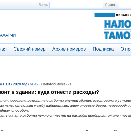
Логин:
Пароль:
АХАТЧИ
ная
Свежий номер
Архив номеров
Подписка
О пр
та
НТВ
/
2020 год
/
№ 49
/ Налогообложение
онт в здании: куда отнести расходы?
ания произвела ремонтные работы внутри здания, изготовила и устано
ажными стеклами между кабинетами, алюминиевые двери, перегородки в
ядным способом.
аты на эти работы нужно отнести на расходы предприятия или «поса