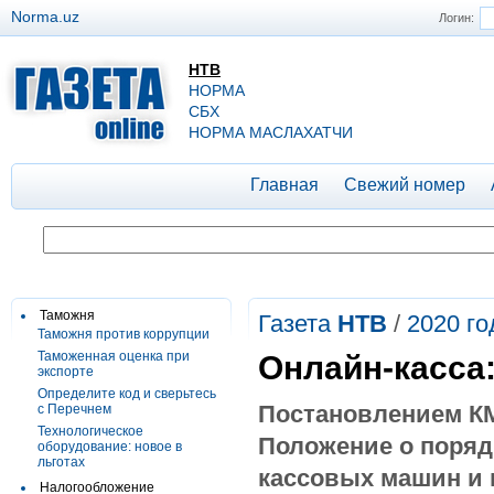
Norma.uz
Логин:
НТВ
НОРМА
СБХ
НОРМА МАСЛАХАТЧИ
Главная
Свежий номер
Таможня
Газета
НТВ
/
2020 го
Таможня против коррупции
Таможенная оценка при
Онлайн-касса
экспорте
Определите код и сверьтесь
Постановлением 
с Перечнем
Технологическое
Положение
о поряд
оборудование: новое в
льготах
кассовых машин и 
Налогообложение