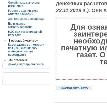
денежных расчетов
Онлайн-касса: внесены
изменения
23.11.2019 г.)
. Они в
Ремонт в здании: куда
отнести расходы?
Для кого льготы по аренде
Если здание
Для озна
самортизировано…
заинтер
НДС при безвозмездной
передаче
необход
В помощь бухгалтеру
Как отразить в отчетности
печатную и
по НДФЛ и соцналогу
арендные доходы
газет. 
нерезидента
т
Мы отвечаем!
Доход с чартерного рейса
Рекомендовать другу