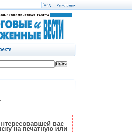
Регистрация
оекте
?
интересовавшей вас
ску на печатную или