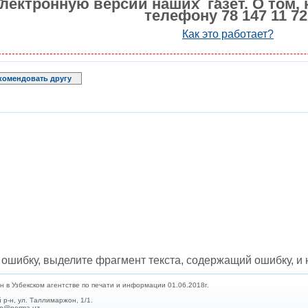
лектронную версии наших газет. О том, 
телефону 78 147 11 72
Как это работает?
комендовать другу
ошибку, выделите фрагмент текста, содержащий ошибку, и н
в Узбекском агентстве по печати и информации 01.06.2018г.
 р-н, ул. Таллимаржон, 1/1.
min@norma.uz