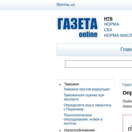
Norma.uz
НТВ
НОРМА
СБХ
НОРМА МАСЛ
Глав
Таможня
Газе
Таможня против коррупции
Опр
Таможенная оценка при
экспорте
Подп
Определите код и сверьтесь
Авто
с Перечнем
Технологическое
оборудование: новое в
льготах
п
Налогообложение