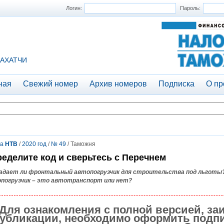
Логин:
Пароль:
АХАТЧИ
ная
Свежий номер
Архив номеров
Подписка
О пр
та
НТВ
/
2020 год
/
№ 49
/ Таможня
еделите код и сверьтесь с Перечнем
адает ли фронтальный автопогрузчик для строительства под льготы
погрузчик – это автотранспорт или нет?
Для ознакомления с полной версией, за
убликации, необходимо оформить подпи