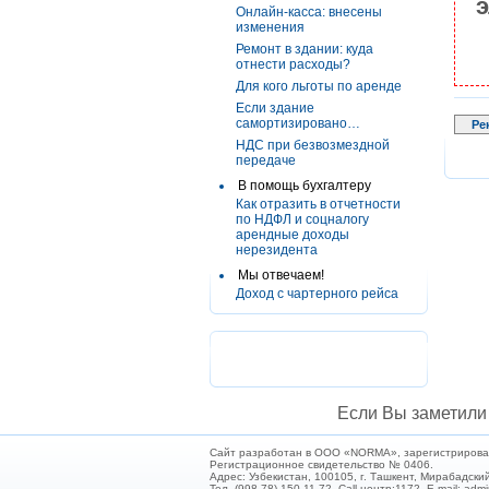
э
Онлайн-касса: внесены
изменения
Ремонт в здании: куда
отнести расходы?
Для кого льготы по аренде
Если здание
самортизировано…
Ре
НДС при безвозмездной
передаче
В помощь бухгалтеру
Как отразить в отчетности
по НДФЛ и соцналогу
арендные доходы
нерезидента
Мы отвечаем!
Доход с чартерного рейса
Если Вы заметили 
Сайт разработан в ООО «NORMA», зарегистрирован 
Регистрационное свидетельство № 0406.
Адрес: Узбекистан, 100105, г. Ташкент, Мирабадский
Тел. (998 78) 150-11-72. Call-центр:1172. E-mail: ad