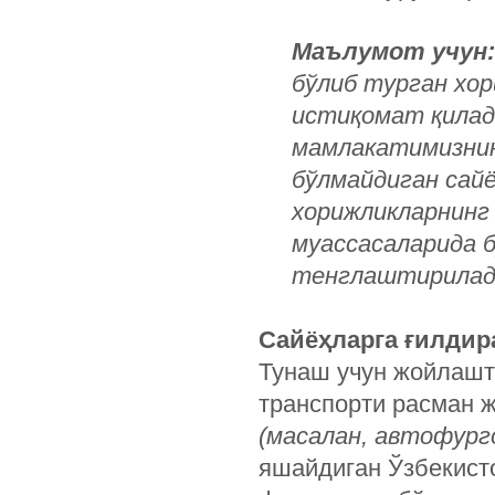
Маълумот учун:
бўлиб турган хор
истиқомат қилади
мамлакатимизнин
бўлмайдиган сайё
хорижликларнинг
муассасаларида 
тенглаштирилад
Сайёҳларга ғилдир
Тунаш учун жойлашти
транспорти расман 
(масалан, автофург
яшайдиган Ўзбекист