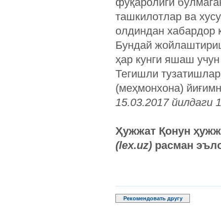
фуқаролиги бўлмага
ташкилотлар ва хус
олдиндан хабардор 
Бундай жойлаштириш
ҳар кунги яшаш учу
Тегишли тузатишлар
(меҳмонхона) йиғимн
15.03.2017 йилдаги 
Ҳужжат Қонун ҳуж
(lex.uz)
расман эълон
Рекомендовать другу