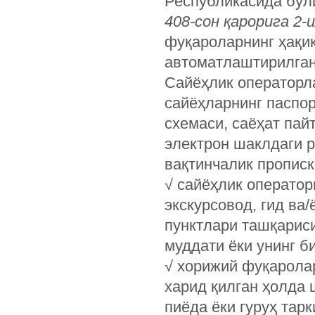
Республикасида бў
408-сон қарорига 2-
фуқароларнинг ҳақи
автоматлаштирилган
Сайёҳлик операторл
сайёҳларнинг паспо
схемаси, саёҳат пай
электрон шаклдаги 
вақтинчалик прописк
√ сайёҳлик оператор
экскурсовод, гид ва
пунктлари ташқариси
муддати ёки унинг б
√ хорижий фуқарола
харид қилган ҳолда 
пиёда ёки гуруҳ тар