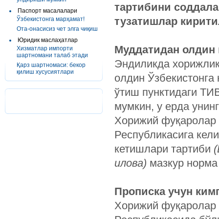
тартибини соддала
Паспорт масалалари
тузатишлар кирити
Ўзбекистонга марҳамат!
Ота-онасисиз чет элга чиқиш
Юридик маслаҳатлар
Муддатидан олдин 
Хизматлар импорти
шартномани талаб этади
Эндиликда хорижлик
Қарз шартномаси: бекор
қилиш хусусиятлари
олдин Ўзбекистонга 
ўтиш пунктидаги ТИ
мумкин, у ерда унин
Хорижий фуқаролар 
Республикасига кел
кетишлари тартиби
(
илова)
мазкур норма
Прописка учун кимг
Хорижий фуқаролар 