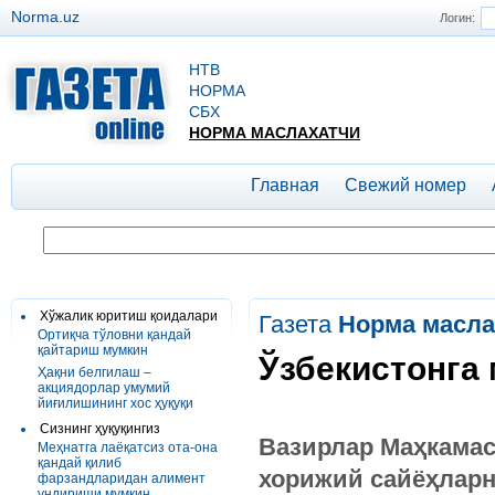
Norma.uz
Логин:
НТВ
НОРМА
СБХ
НОРМА МАСЛАХАТЧИ
Главная
Свежий номер
Хўжалик юритиш қоидалари
Газета
Норма масла
Ортиқча тўловни қандай
қайтариш мумкин
Ўзбекистонга
Ҳақни белгилаш –
акциядорлар умумий
йиғилишининг хос ҳуқуқи
Сизнинг ҳуқуқингиз
Вазирлар Маҳкамаси
Меҳнатга лаёқатсиз ота-она
қандай қилиб
хорижий сайёҳларн
фарзандларидан алимент
ундириши мумкин