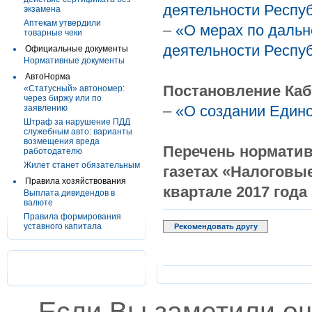
деятельности Респу
экзамена
Аптекам утвердили
–
«О мерах по даль
товарные чеки
деятельности Респу
Официальные документы
Нормативные документы
АвтоНорма
Постановление Каб
«Статусный» автономер:
через биржу или по
–
«О создании Един
заявлению
Штраф за нарушение ПДД
служебным авто: варианты
возмещения вреда
Перечень норматив
работодателю
Жилет станет обязательным
газетах «Налоговые
Правила хозяйствования
квартале 2017 года
Выплата дивидендов в
валюте
Правила формирования
уставного капитала
Рекомендовать другу
Если Вы заметили о