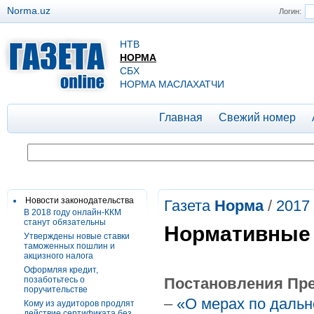
Norma.uz
Логин:
НТВ
НОРМА
СБХ
НОРМА МАСЛАХАТЧИ
Главная
Свежий номер
Новости законодательства
Газета
Норма
/
2017
В 2018 году онлайн-ККМ
станут обязательны
Нормативные
Утверждены новые ставки
таможенных пошлин и
акцизного налога
Оформляя кредит,
позаботьтесь о
Постановления Пре
поручительстве
–
«О мерах по даль
Кому из аудиторов продлят
действие сертификата без