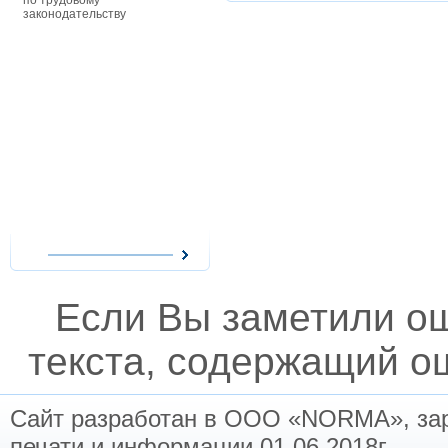
по трудовому
особенности оплаты труда
распоряжени
законодательству
совместителей, сезонных
Республики У
работников и надомников —
постановлен
действующие ограничения
распоряжени
при приеме на работу
министров Р
совместителей, начисление
Узбекистан,
им заработной платы при
зарегистрир
повременной и сдельной
Министерств
форме оплаты труда, виды
Республики У
сезонных работ и расчеты с
также иные 
работниками-сезонщиками,
акты, в том 
особенности организации
ведомственн
надомного труда и выгоды
касающиеся 
работодателей при
налогооблож
использовании труда
надомников, возмещение
расходов надомников и
оплата их труда.
Если Вы заметили о
текста, содержащий ош
Сайт разработан в ООО «NORMA», заре
печати и информации 01.06.2018г.