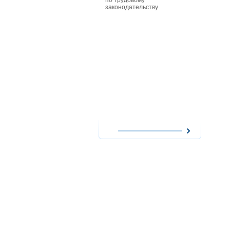
по трудовому
особенност
законодательству
совместите
работников
действующи
при приеме
совместите
им заработ
повременно
форме опла
сезонных р
работникам
особенност
надомного 
работодате
использова
надомников
расходов н
оплата их т