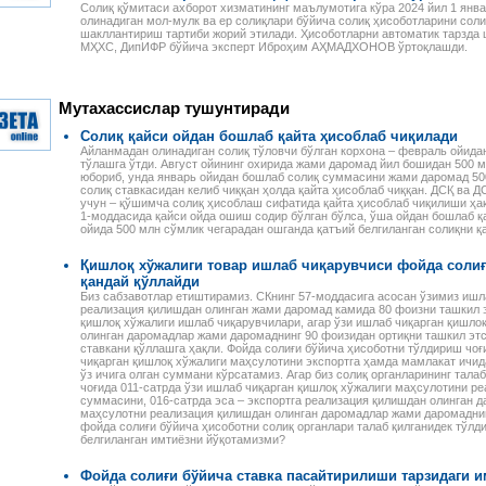
Солиқ қўмитаси ахборот хизматининг маълумотига кўра 2024 йил 1 ян
олинадиган мол-мулк ва ер солиқлари бўйича солиқ ҳисоботларини соли
шакллантириш тартиби жорий этилади. Ҳисоботларни автоматик тарзда
МҲХС, ДипИФР бўйича эксперт Иброҳим АҲМАДХОНОВ ўртоқлашди.
Мутахассислар тушунтиради
Солиқ қайси ойдан бошлаб қайта ҳисоблаб чиқилади
Айланмадан олинадиган солиқ тўловчи бўлган корхона – февраль ойида
тўлашга ўтди. Август ойининг охирида жами даромад йил бошидан 500 
юбориб, унда январь ойидан бошлаб солиқ суммасини жами даромад 50
солиқ ставкасидан келиб чиққан ҳолда қайта ҳисоблаб чиққан. ДСҚ ва 
учун – қўшимча солиқ ҳисоблаш сифатида қайта ҳисоблаб чиқилиши ҳақи
1-моддасида қайси ойда ошиш содир бўлган бўлса, ўша ойдан бошлаб қа
ойида 500 млн сўмлик чегарадан ошганда қатъий белгиланган солиқни қ
Қишлоқ хўжалиги товар ишлаб чиқарувчиси фойда солиғ
қандай қўллайди
Биз сабзавотлар етиштирамиз. СКнинг 57-моддасига асосан ўзимиз ишл
реализация қилишдан олинган жами даромад камида 80 фоизни ташкил э
Налоговое законодательство
Годовой отчет–2013
қишлоқ хўжалиги ишлаб чиқарувчилари, агар ўзи ишлаб чиқарган қишло
Республики Узбекистан
Издательство «Norma»
олинган даромадлар жами даромаднинг 90 фоизидан ортиқни ташкил эт
Сборник нормативно-
предлагает новую
ставкани қўллашга ҳақли. Фойда солиғи бўйича ҳисоботни тўлдириш чоғ
правовых актов
электронную книгу для
чиқарган қишлоқ хўжалиги маҳсулотини экспортга ҳамда мамлакат ичи
 ПЕРСОНАЛОМ II
Данное электронное издание
бухгалтеров. В пособии
ўз ичига олган суммани кўрсатамиз. Агар биз солиқ органларининг тала
ЕННОСТИ
чоғида 011-сатрда ўзи ишлаб чиқарган қишлоқ хўжалиги маҳсулотини р
по сути представляет собой
специалисты подробно, по
РУДА
суммасини, 016-сатрда эса – экспортга реализация қилишдан олинган д
сборник нормативно-
строкам баланса, разъясня
ссмотрены вопросы
маҳсулотни реализация қилишдан олинган даромадлар жами даромаднин
правовых актов по налоговому
порядок учета финансово-
да отдельных
фойда солиғи бўйича ҳисоботни солиқ органлари талаб қилганидек тўлд
законодательству Республики
хозяйственных операций и и
аботников, в
белгиланган имтиёзни йўқотамизми?
Узбекистан. В него вошли все
налоговые последствия.
сферах и случаях.
законы, указы,
Разъяснения
и, раскрыты
Фойда солиғи бўйича ставка пасайтирилиши тарзидаги и
постановления,
сопровождаются актуальны