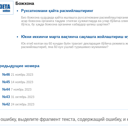
Божхона
Рухсатномани қайта расмийлаштиринг
Биз божхона ҳудудида қайта ишлашга рухсатномани расмийлаштирганми
агар божхона органига тақдим этилган ҳужжатларда ва улар бўйича оли
бўлса, бу ҳақда божхона органини хабардор қилиш шартми?
Юкни иккинчи марта вақтинча сақлашга жойлаштириш м
Юк етиб келган ва 60 кундан буён транзит декларация бўйича режимга 
расмийлаштириб, яна 60 кун ушлаб туришимиз мумкинми?
редыдущие номера
№46
21 ноябрь 2023
№45
14 ноябрь 2023
№44
7 ноябрь 2023
№43
31 октябрь 2023
№42
24 октябрь 2023
ошибку, выделите фрагмент текста, содержащий ошибку, и н