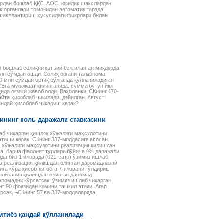
вардан бошлаб ҚҚС, АОС, юридик шахслардан
қ органлари томонидан автоматик тарзда
 шакллантириш хусусидаги фикрлари билан
н бошлаб солиқни қатъий белгиланган миқдорда
млн сўмдан ошди. Солиқ органи талабнома
0 млн сўмдан ортиқ бўлганда қўлланиладиган
ДСБга мурожаат қилинганида, сумма бутун йил
да оғзаки жавоб олди. Ваҳоланки, СКнинг 470-
йта ҳисоблаб чиқилади, дейилган. Август
андай ҳисоблаб чиқариш керак?
ининг ноль даражали ставкасини
аб чиқарган қишлоқ хўжалиги маҳсулотини
тиши керак. СКнинг 337-моддасига асосан
Электронная книга Сборник
Электронный к
Практика бухгалтерского
қ хўжалиги маҳсулотини реализация қилишдан
договоров
Налоговому код
са, барча фаолият турлари бўйича 0% даражали
учета (в 2 томах)
В предлагаемом сборнике
Издательство 
ида биз 1-иловада (021-сатр) ўзимиз ишлаб
В книге излагаются основы
представлены типовые и
выпустило элек
да реализация қилишдан олинган даромадларни
организации и техника
примерные формы договоров,
«Комментарий 
бига кўра ҳисоб-китобга 7-иловани тўлдириш
ведения бухгалтерского учета.
еализация қилишдан олинган даромад
утвержденные нормативными
к Налоговому к
В каждом разделе содержатся
аромадни кўрсатсак, ўзимиз ишлаб чиқарган
актами, а также примерные
ют
Республики Узб
методические рекомендации,
г 90 фоизидан камини ташкил этади. Агар
формы договоров,
Общая часть» с
ирсак, ¬СКнинг 57 ва 337-моддаларида
правовая информация,
разработанные экспертами-
х
изменений и д
разъяснения особенностей
юристами ООО «Norma».
законодательст
учета, оприходования и
языке).
налогообложения
мтиёз қандай қўлланилади
ми