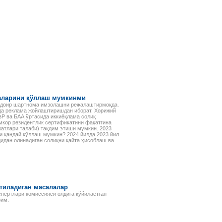
маларини қўллаш мумкинми
а доир шартнома имзолашни режалаштирмоқда.
тда реклама жойлаштиришдан иборат. Хорижий
зР ва БАА ўртасида иккиёқлама солиқ
мкор резидентлик сертификатини фақатгина
жатлари талаби) тақдим этиши мумкин. 2023
и қандай қўллаш мумкин? 2024 йилда 2023 йил
дидан олинадиган солиқни қайта ҳисоблаш ва
этиладиган масалалар
спертлари комиссияси олдига қўйилаётган
зим.