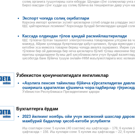
солиқ органига тушунтириш хати юборди. Шундан сўнг солиқчилар унга
Бироз вақтдан сўнг худди шу солиқ бўйича ва текширилган давр учун н
Экспорт чоғида солиқ оқибатлари
Корхона импорт қилинган эҳтиёт қисмларни сотиб олади ва улардан экс
ҚҚС қайтарилиши лозимми? Корхонада бундай битимлардан қандай соли
Кассада олдиндан тўлов қандай расмийлаштирилади
ҚҚС тўловчи бўлган ташкилот электротехника товарларини улгуржи ва ч
мавжуд. Айрим ҳолларда буюртмаолди қабул қиламиз, бунда мижоздан о
китобни эса мижозга товарни бериш чоғида амалга оширамиз. Йирик с
тўловни бир ой давомида бир неча қисмларга бўлиб тўлаш имконини бе
юритиш қоидаларини бузиш деб ҳисобламаслиги учун бундай вазиятлард
ҳисоботда банк бўйича тушум онлайн-НКМ маълумотларига мос келмая
Ўзбекистон қонунчилигидаги янгиликлар
«Аҳолига пенсия тайинлаш бўйича кўрсатиладиган давла
оширишга қаратилган қўшимча чора-тадбирлар тўғрисид
Ўзбекистон Республикаси Президентининг қарори
Бухгалтерга ёрдам
2023 йилнинг ноябрь ойи учун жисмоний шахслар даром
мажбурий бадаллар ҳисоб-китоби услубияти
Иш соатлари сони: 5 кунлик (40 соатлик) иш ҳафтасида – 176; 6 кунлик 
ҳафтасида – 156. Иш кунлари сони: 5 кунлик иш ҳафтасида – 22; 6 кунл