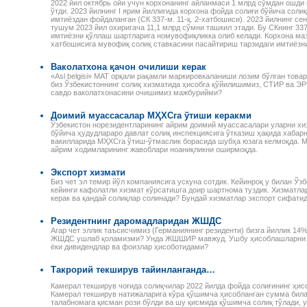
и оплаты труда
2022 йил октябрь ойи учун корхонанинг айланмаси 1 млрд сўмдан ошди 
распоряжения Президента
примерами и конкретными
лей, сезонных
ўтди. 2023 йилнинг I ярим йиллигида корхона фойда солиғи бўйича соли
Республики Узбекистан,
расчетами, с учетом всех
 и надомников —
имтиёздан фойдаланган (СК 337-м. 11-қ. 2-хатбошиси). 2023 йилнинг сен
постановления и
изменений и дополнений,
тушум 2023 йил охиригача 11,1 млрд сўмни ташкил этади. Бу СКнинг 33
е ограничения
распоряжения Кабинета
внесенных в
имтиёзни қўллаш шартларига номувофиқликка олиб келади. Корхона маз
 на работу
хатбошисига мувофиқ солиқ ставкасини пасайтириш тарзидаги имтиёзн
министров Республики
законодательство.
лей, начисление
Узбекистан,
ной платы при
зарегистрированные
Ваколатхона қачон очилиши керак
й и сдельной
Министерством юстиции
ты труда, виды
«Asl belgisi» МАТ орқали рақамли маркировкаланиши лозим бўлган тов
Республики Узбекистан, а
биз Ўзбекистоннинг солиқ хизматида ҳисобга қўйилишимиз, СТИР ва ЭР
абот и расчеты с
также иные нормативные
савдо ваколатхонасини очишимиз мажбурийми?
и-сезонщиками,
акты, в том числе
и организации
ведомственные и местные,
труда и выгоды
Доимий муассасалар МҲХСга ўтиши керакми
касающиеся вопросов
лей при
Ўзбекистон норезидентларининг айрим доимий муассасалари уларни хи
налогообложения.
бўйича ҳудудлараро давлат солиқ инспекциясига ўтказиш ҳақида хаба
нии труда
вакилларида МҲХСга ўтиш-ўтмаслик борасида шубҳа юзага келмоқда. М
, возмещение
айрим ходимларининг жавоблари ноаниқликни оширмоқда.
адомников и
руда.
Экспорт хизмати
Биз чет эл темир йўл компаниясига ускуна сотдик. Кейинроқ у билан Ўз
кейинги кафолатли хизмат кўрсатишга доир шартнома туздик. Хизматл
керак ва қандай солиқлар солинади? Бундай хизматлар экспорт сифати
Резидентнинг даромадларидан ЖШДС
Агар чет эллик таъсисчимиз (Германиянинг резиденти) бизга йиллик 14
ЖШДС ушлаб қоламизми? Унда ЖШШИР мавжуд. Ушбу ҳисоблашларни 
ёки дивидендлар ва фоизлар ҳисоботидами?
Такрорий текширув тайинланганда…
Камерал текширув чоғида солиқчилар 2022 йилда фойда солиғининг ҳи
Камерал текширув натижаларига кўра қўшимча ҳисобланган сумма била
талабномага қисман рози бўлди ва шу қисмида қўшимча солиқ тўлади, у