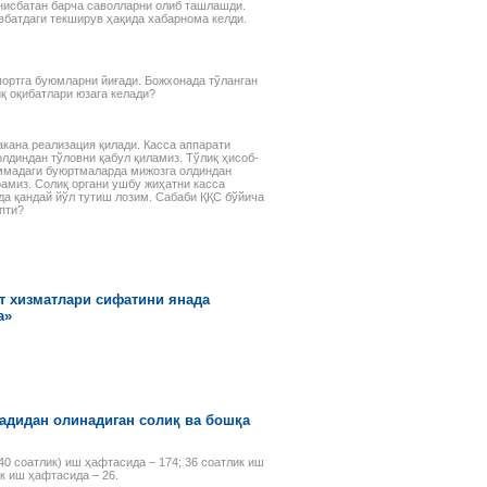
 нисбатан барча саволларни олиб ташлашди.
авбатдаги текширув ҳақида хабарнома келди.
портга буюмларни йиғади. Божхонада тўланган
қ оқибатлари юзага келади?
акана реализация қилади. Касса аппарати
лдиндан тўловни қабул қиламиз. Тўлиқ ҳисоб-
уммадаги буюртмаларда мижозга олдиндан
рамиз. Солиқ органи ушбу жиҳатни касса
а қандай йўл тутиш лозим. Сабаби ҚҚС бўйича
пти?
т хизматлари сифатини янада
а»
адидан олинадиган солиқ ва бошқа
(40 соатлик) иш ҳафтасида – 174; 36 соатлик иш
ик иш ҳафтасида – 26.