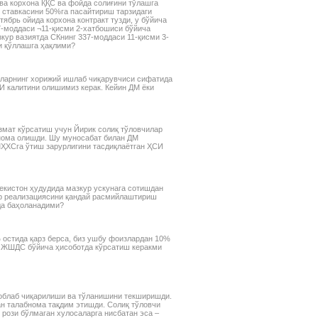
рассматриваемых объектов:
ва корхона ҚҚС ва фойда солиғини тўлашга
основных средств,
қ ставкасини 50%га пасайтириш тарзидаги
тябрь ойида корхона контракт тузди, у бўйича
нематериальных активов,
7-моддаси ¬11-қисми 2-хатбошиси бўйича
финансовых инвестиций и др.
кур вазиятда СКнинг 337-моддаси 11-қисми 3-
и қўллашга ҳақлими?
арларнинг хорижий ишлаб чиқарувчиси сифатида
И калитини олишимиз керак. Кейин ДМ ёки
змат кўрсатиш учун Йирик солиқ тўловчилар
рнома олишди. Шу муносабат билан ДМ
ҲХСга ўтиш зарурлигини тасдиқлаётган ҲСИ
бекистон ҳудудида мазкур ускунага сотишдан
ар реализациясини қандай расмийлаштириш
да баҳоланадими?
% остида қарз берса, биз ушбу фоизлардан 10%
ЖШДС бўйича ҳисоботда кўрсатиш керакми
соблаб чиқарилиши ва тўланишини текширишди.
н талабнома тақдим этишди. Солиқ тўловчи
 рози бўлмаган хулосаларга нисбатан эса –