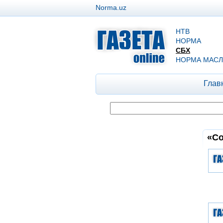
Norma.uz
НТВ
НОРМА
СБХ
НОРМА МАСЛ
Глав
«Со