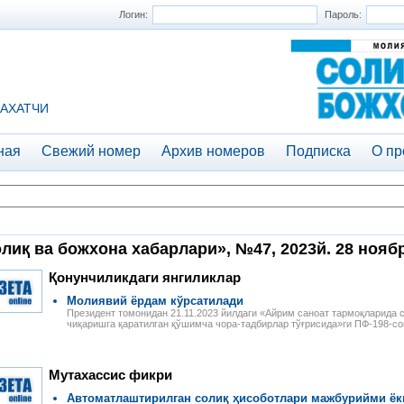
Логин:
Пароль:
АХАТЧИ
ная
Свежий номер
Архив номеров
Подписка
О пр
лиқ ва божхона хабарлари», №47, 2023й. 28 нояб
Қонунчиликдаги янгиликлар
Молиявий ёрдам кўрсатилади
Президент томонидан 21.11.2023 йилдаги «Айрим саноат тармоқларида
чиқаришга қаратилган қўшимча чора-тадбирлар тўғрисида»ги ПФ-198-с
Мутахассис фикри
Автоматлаштирилган солиқ ҳисоботлари мажбурийми ёк