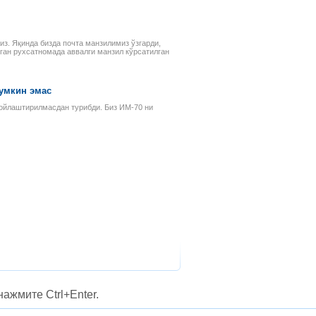
з. Яқинда бизда почта манзилимиз ўзгарди,
нган рухсатномада аввалги манзил кўрсатилган
умкин эмас
жойлаштирилмасдан турибди. Биз ИМ-70 ни
ажмите Ctrl+Enter.