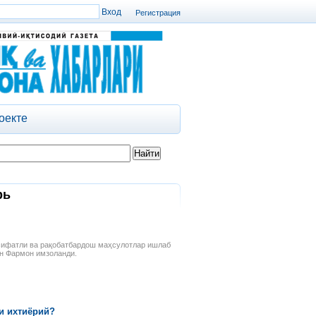
Регистрация
оекте
рь
 сифатли ва рақобатбардош маҳсулотлар ишлаб
он Фармон имзоланди.
и ихтиёрий?