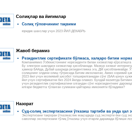
Солиқлар ва йиғимлар
Солиқ тўловчининг тақвими
юридик шахслар учун 2023 ЙИЛ ДЕКАБРЬ
Жавоб берамиз
Резидентлик сертификати бўлмаса, халқаро битим нор
Компаниямиз Ўзбекистоннинг норезиденти билан хизматлар кўрсатишг
Бу электрон шаклдаги хизматлар ҳисобланади. Мазкур хизмат интерне
ҳамкор БААда, Дубай шаҳрида резидентликка эга, ДМ ҳисобланмайди. Ў
солишнинг олдини олиш тўғрисида Битим имзоланган. Аммо хорижий ҳа
2023 йил учун молиявий ҳисобот топширилганидан сўнг (БАА қонун ҳуж
йил учун сертификатни биз 2024 йилда оламиз. Бундай вазиятда Битимн
учун резидентлик сертификатини олгандан сўнг норезидентнинг дарома
илгари бюджетга тўланган суммани қайтариш имконияти бўладими?
Назорат
Суд-солиқ экспертизасини ўтказиш тартиби ва унда ҳал 
Экспертизани такроран ўтказмаслик мақсадида суд эксперти ёки суд эк
саволлар экспертизани тўлиқ ўтказиш учун етарли даражада бўлиши ло