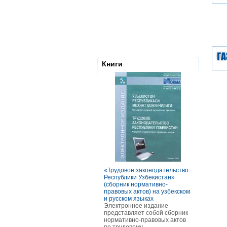
Книги
«Трудовое законодательство
РАСЧЕТЫ С
Республики Узбекистан»
ТОМ ОСОБ
(сборник нормативно-
ОПЛАТЫ Т
правовых актов) на узбекском
В книге ра
и русском языках
оплаты тру
Электронное издание
категорий р
представляет собой сборник
отдельных 
нормативно-правовых актов
В частност