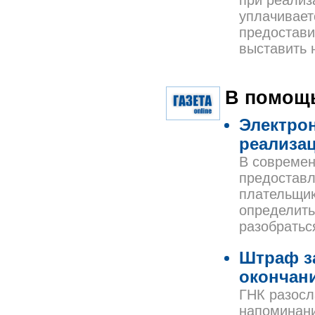
при реализ
уплачивает
предостави
выставить 
В помощь
Электрон
реализа
В современ
предоставл
плательщик
определить
разобратьс
Штраф з
окончани
ГНК разосл
напоминани