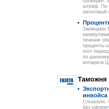
проверке. З
штраф. По 
налоговый 
Проценты
Заемщики б
каникулами
течение об
проценты н
этот перио
по данному
аппарата 
Таможня
Экспорт
инвойса
Слышали, ч
без оформл