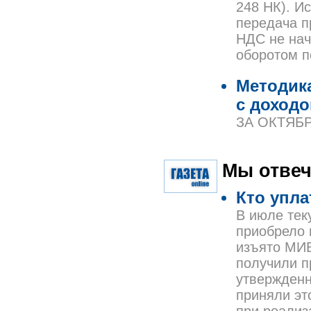
248 НК). И
передача п
НДС не нач
оборотом по
Методика
с доходо
ЗА ОКТЯБР
Мы отвеч
Кто упла
В июле тек
приобрело 
изъято МИБ
получили п
утвержденн
приняли эт