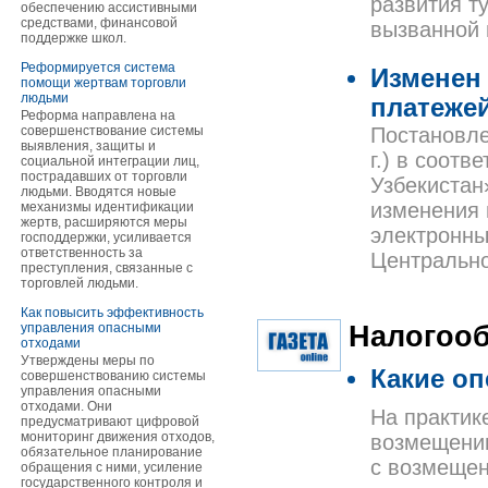
развития т
обеспечению ассистивными
средствами, финансовой
вызванной 
поддержке школ.
Реформируется система
Изменен
помощи жертвам торговли
людьми
платеже
Реформа направлена на
совершенствование системы
Постановле
выявления, защиты и
г.) в соот
социальной интеграции лиц,
пострадавших от торговли
Узбекистан
людьми. Вводятся новые
изменения 
механизмы идентификации
жертв, расширяются меры
электронны
господдержки, усиливается
ответственность за
Центрально
преступления, связанные с
торговлей людьми.
Как повысить эффективность
Налогоо
управления опасными
отходами
Утверждены меры по
Какие оп
совершенствованию системы
управления опасными
отходами. Они
На практик
предусматривают цифровой
мониторинг движения отходов,
возмещению
обязательное планирование
с возмещен
обращения с ними, усиление
государственного контроля и