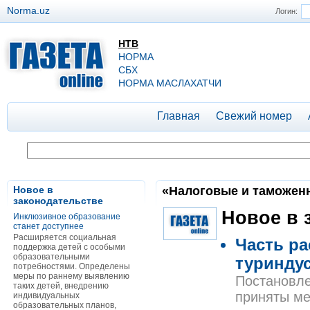
Norma.uz
Логин:
НТВ
НОРМА
СБХ
НОРМА МАСЛАХАТЧИ
Главная
Свежий номер
Новое в
«Налоговые и таможенны
законодательстве
Новое в 
Инклюзивное образование
станет доступнее
Расширяется социальная
Часть р
поддержка детей с особыми
образовательными
туринду
потребностями. Определены
меры по раннему выявлению
Постановле
таких детей, внедрению
приняты ме
индивидуальных
образовательных планов,