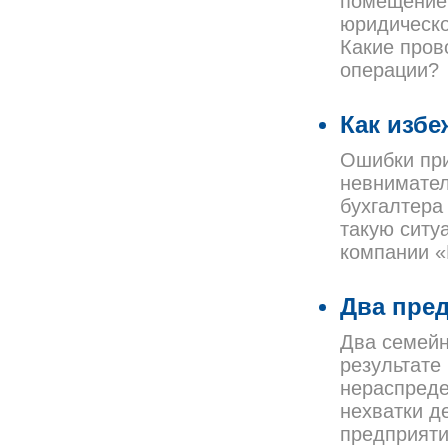
помещение 
юридическо
Какие пров
операции?
Как избе
Ошибки при
невнимател
бухгалтера
такую ситуа
компании 
Два пре
Два семейн
результате
нераспреде
нехватки д
предприяти