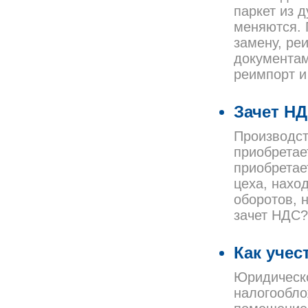
паркет из д
меняются. 
замену, ре
документам
реимпорт и
Зачет НД
Производст
приобретае
приобретае
цеха, нахо
оборотов, 
зачет НДС?
Как учес
Юридическо
налогообло