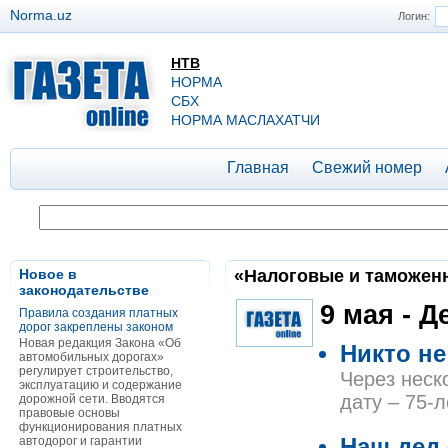
Norma.uz
Логин:
НТВ
НОРМА
СБХ
НОРМА МАСЛАХАТЧИ
Главная
Свежий номер
Новое в
«Налоговые и таможенны
законодательстве
9 мая - 
Правила создания платных
дорог закреплены законом
Новая редакция Закона «Об
Никто не
автомобильных дорогах»
регулирует строительство,
Через неск
эксплуатацию и содержание
дату – 75-
дорожной сети. Вводятся
правовые основы
функционирования платных
автодорог и гарантии
Наш дед 