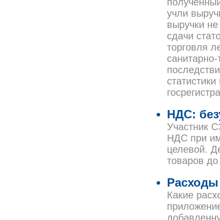
полученный
учли выруч
выручки не
сдачи стат
торговля л
санитарно-
последстви
статистики 
госрегистр
НДС: бе
Участник С
НДС при им
целевой. Д
товаров до
Расходы 
Какие расх
приложение
добавленн