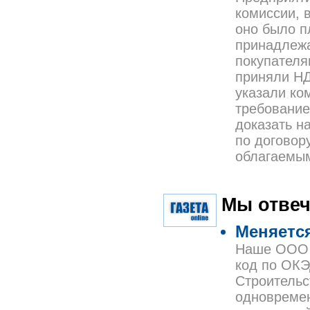
комиссии, 
оно было п
принадлежа
покупателя
приняли НД
указали ко
требование
доказать н
по договор
облагаемы
Мы отвеч
Меняется
Наше ООО з
код по ОКЭ
Строительс
одновремен