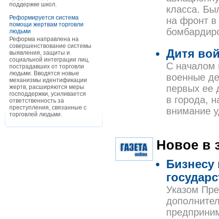
поддержке школ.
класса. Бы
Реформируется система
на фронт в
помощи жертвам торговли
бомбардиро
людьми
Реформа направлена на
совершенствование системы
Дитя во
выявления, защиты и
социальной интеграции лиц,
С началом 
пострадавших от торговли
людьми. Вводятся новые
военные де
механизмы идентификации
первых ее 
жертв, расширяются меры
господдержки, усиливается
в города, 
ответственность за
преступления, связанные с
внимание у
торговлей людьми.
Новое в 
Бизнесу 
государс
Указом Пре
дополнител
предприним