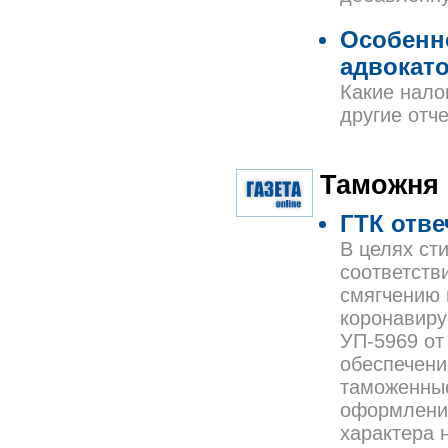
Особенн
адвокат
Какие нало
другие отч
Таможня
ГТК отве
В целях ст
соответств
смягчению 
коронавиру
УП-5969 от
обеспечени
таможенные
оформления
характера 