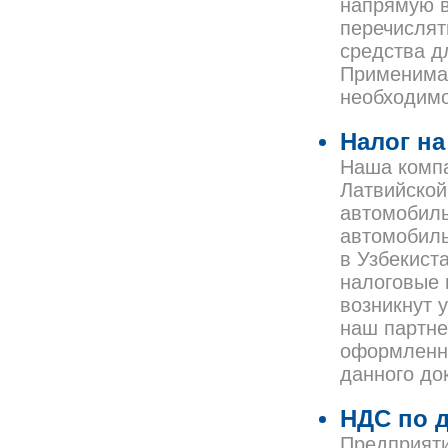
напрямую в
перечислят
средства д
Применима 
необходим
Налог на
Наша компа
Латвийской
автомобиль
автомобиль
в Узбекист
налоговые 
возникнут у
наш партне
оформленны
данного до
НДС по 
Предприяти