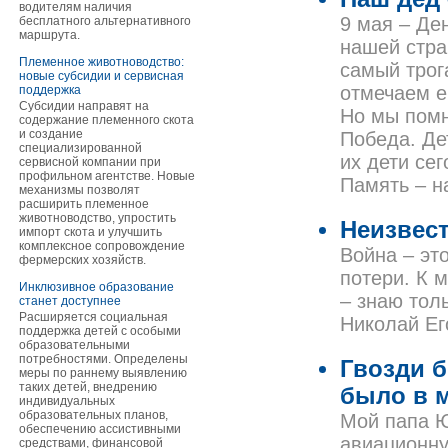
водителям наличия
9 мая – Де
бесплатного альтернативного
маршрута.
нашей стра
Племенное животноводство:
самый трог
новые субсидии и сервисная
отмечаем е
поддержка
Субсидии направят на
Но мы помн
содержание племенного скота
и создание
Победа. Де
специализированной
их дети се
сервисной компании при
профильном агентстве. Новые
Память – н
механизмы позволят
расширить племенное
животноводство, упростить
Неизвес
импорт скота и улучшить
комплексное сопровождение
Война – это
фермерских хозяйств.
потери. К 
Инклюзивное образование
– знаю тол
станет доступнее
Расширяется социальная
Николай Ег
поддержка детей с особыми
образовательными
потребностями. Определены
Гвозди б
меры по раннему выявлению
таких детей, внедрению
было в м
индивидуальных
образовательных планов,
Мой папа 
обеспечению ассистивными
авиационну
средствами, финансовой