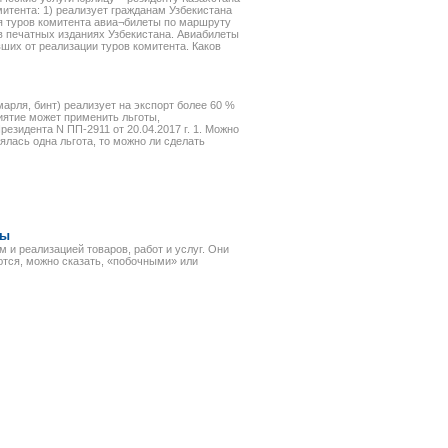
итента: 1) реализует гражданам Узбекистана
ля туров комитента авиа¬билеты по маршруту
 печатных изданиях Узбекистана. Авиабилеты
ших от реализации туров комитента. Каков
арля, бинт) реализует на экспорт более 60 %
иятие может применить льготы,
резидента N ПП-2911 от 20.04.2017 г. 1. Можно
ялась одна льгота, то можно ли сделать
ты
 и реализацией товаров, работ и услуг. Они
ются, можно сказать, «побочными» или