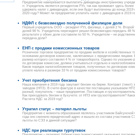
Предприятие намеревается выплатить дивиденды иностранному учреди
гг. Учредитель является резидентом РУз, так как проживает здесь более 
удержать налог с дивидендов, если они будут выплачены до конца 2019
2020 году? Может ли предприятие уплатить налог с дивидендов в 2019 г
НДФЛ с безвозмездно полученной физлицом доли
Первый учредитель ООО – резидент РУз, физлицо, с долей 2 %. Второй 
долей 98 %. Учредитель-нерезидент решил безвозмездно передать 48 %
результате у обоих доли составили по 50 %. Учредители – не родственн
передача доли?
ЕНП с продажи комиссионных товаров
Розничное торговое предприятие по продаже мебели и хозяйственных т
основании договоров комиссии, заключаемых с юридическими лицами. 
размер которого составлял 4 % от товарооборота. Однако по указанию
по договорам комиссии, должна учитываться отдельно и налогообложение
Каков порядок налогообложения товаров, полученных по договорам ком
уплате налога в размере 33 % от продажи комиссионных товаров?
Учет приобретения бензина
Наша компания в 2019 году закупает бензин на бирже. Контракт (тике
заводом (НПЗ). В счете-фактуре в качестве поставщика указываем НПЗ
разный, покупатель – наше предприятие. Поставщик и грузоотправител
Как приходовать бензин в бухучете: от НПЗ или грузоотправителя? Каког
Расчета НДС за 2019 год?
Утратил статус – потерял льготы
Предприятие с момента образования являлось участником Байсунской 
года оно сменило юридический адрес и вышло из состава участников С
льготы по СЭЗ в данной ситуации?
НДС при реализации турпутевок
Предприятие – резидент Узбекистана (комиссионер) оказывает посредни