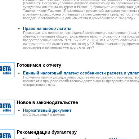
(комитент). Согласно условиям договора комиссионер по поручению ком
турпутевки комитента по турам в Египет; 2) бронирует и приобретает д
Ташкент–Каир–Ташкент; 3) размещает рекламный материал комитента в
и рекламу комиссионер оплачивает за счет денежных средств, поступив
порядок налогообложения для комитента и комиссионера в 2020 году?
Право на выбор льготы
Производитель перевязочных изделий медицинского назначения (вата, м
объема, уплачивает общеустановленные налоги. В связи с этим предпр
предоставленные Указом N УП-5587 от 29.11.2018 г. и постановлением П
ли применять обе льготы или только одну? 2. Если с начала года примен
перерасчет и применить уже другую льготу?
Готовимся к отчету
Единый налоговый платеж: особенности расчета и упла
Получение прочих доходов непосредственно не связано с производством
возникают в процессе хозяйственной деятельности предприятия и явля
«второстепенными».
Новое в законодательстве
Нормативный документ
опубликованный в номере
Рекомендации бухгалтеру