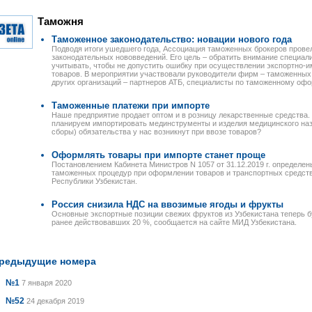
Таможня
Таможенное законодательство: новации нового года
Подводя итоги ушедшего года, Ассоциация таможенных брокеров прове
законодательных нововведений. Его цель – обратить внимание специал
учитывать, чтобы не допустить ошибку при осуществлении экспортно
товаров. В мероприятии участвовали руководители фирм – таможенных 
других организаций – партнеров АТБ, специалисты по таможенному офо
Таможенные платежи при импорте
Наше предприятие продает оптом и в розницу лекарственные средства
планируем импортировать мединструменты и изделия медицинского наз
сборы) обязательства у нас возникнут при ввозе товаров?
Оформлять товары при импорте станет проще
Постановлением Кабинета Министров N 1057 от 31.12.2019 г. определе
таможенных процедур при оформлении товаров и транспортных средст
Республики Узбекистан.
Россия снизила НДС на ввозимые ягоды и фрукты
Основные экспортные позиции свежих фруктов из Узбекистана теперь б
ранее действовавших 20 %, сообщается на сайте МИД Узбекистана.
редыдущие номера
№1
7 января 2020
№52
24 декабря 2019