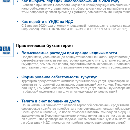
Как выбрать порядок налогообложения в 2020 году
В связи с принятием Налогового кодекса в новой редакции изменились 
налогообложения – уплаты налога с оборота или налогов на прибыль и
этим вопросам делится Дильшод Султанов, заместитель министра фин
Как перейти с УНДС на НДС
С 1 января 2020 года отменен упрощенный порядок расчета налога на доб
инф. сообщ. МФ и ГНК NN 06/04-01-32/3953 и 12-37999 от 30.12.2019 г.).
Практическая бухгалтерия
Возмещаемые расходы при аренде недвижимости
Предприятие, уплачивающее общеустановленные налоги, сдает помеще
счете-фактуре показываем построчно арендную плату, а также возмещ
имущество, земельного налога, заработной платы охранника. Правомер
выставлять счет-фактуру с выделением указанных сумм к возмещени
Формирование себестоимости туруслуг
Турфирма предоставляет комплекс туристических услуг. Транспортные 
оплачивает сторонней организации, оказывающей эти услуги. Турфирма
большую, чем уплачено исполнителям этих услуг. Какими бухгалтерск
турфирмой отдельных туруслуг и последующая их реализация?
Телята в счет погашения долга
Наша компания занимается оптовой торговлей семенами и средствами д
фермерское хозяйство приобретал у нас семена для посадки, образова
Часть долга он погасил, но после отказался платить. Мы подали в суд.
задолженности Бюро принудительного исполнения изымает на сумму за
ли считать, что дебиторская задолженность погашена? Нужно ли взять 
ли облагаться НДС и налогом на прибыль реализация рогатого скота?