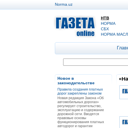
Norma.uz
НТВ
НОРМА
СБХ
НОРМА МАСЛ
Глав
Новое в
«На
законодательстве
Правила создания платных
дорог закреплены законом
Новая редакция Закона «Об
автомобильных дорогах»
регулирует строительство,
эксплуатацию и содержание
дорожной сети. Вводятся
правовые основы
функционирования платных
автодорог и гарантии