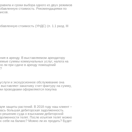
правила и сроки выбора одного из двух режимов
 добавленную стоимость. Рекомендациями по
ансов.
авленную стоимость (УНДС) (п. 1.1 разд. III
ния в аренду. В выставляемом арендатору
аемые суммы коммунальных услуг, налога на
но ли при сдаче в аренду помещений
ю?
услуги и экскурсионное обслуживание она
 выставляет заказчику счет-фактуру на сумму,
ими проводками оформляются покупка
ля защиты растений. В 2018 году наш клиент –
лась большая дебиторская задолженность.
 По решению суда о взыскании дебиторской
долженности телят. После изъятия телят можно
их себе на баланс? Можно ли их продать? Будет