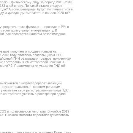
телю – физическому лицу за период 2015–2018
183 дней в году. По какой ставке следует
 года? А если дивиденды будут выплачиваться в
оду, а дивиденды выплатить в начале 2020-го?
учредитель тоже физлицо – нерезидент РУз с
 своей доли учредителю-резиденту. В
ики. Как облагается налогом безвозмездная
оваров получает и продает товары на
В 2018 году являлось плательщиком ЕНП,
 районной ГНИ реализация товаров, полученных
 составлять 33 % от торговой наценки. 1.
иссии? 2. Правомерны ли указания ГНИ об
т) заключается с нефтеперерабатывающим
, грузоотправитель – по всем регионам
ь указывают свои регистрационные коды НДС.
о контрагента указать в реестре при сдаче
СЭЗ и пользовалось льготами. В ноябре 2019
ЭЗ. С какого момента перестают действовать
ческие услуги юрлицу – резиденту Казахстана