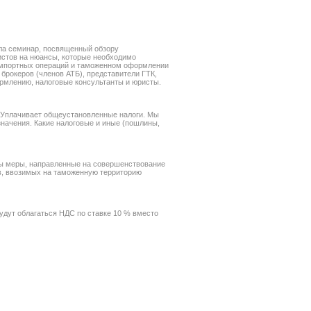
ла семинар, посвященный обзору
истов на нюансы, которые необходимо
-импортных операций и таможенном оформлении
брокеров (членов АТБ), представители ГТК,
рмлению, налоговые консультанты и юристы.
. Уплачивает общеустановленные налоги. Мы
начения. Какие налоговые и иные (пошлины,
ны меры, направленные на совершенствование
в, ввозимых на таможенную территорию
удут облагаться НДС по ставке 10 % вместо