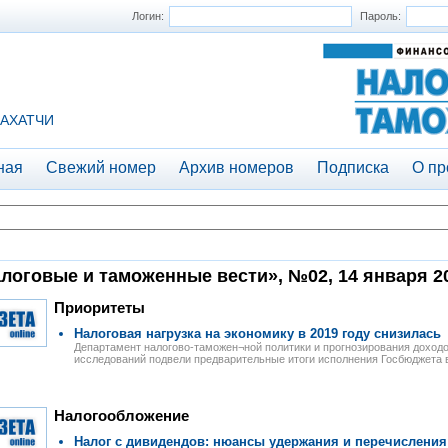
Логин:
Пароль:
АХАТЧИ
ная
Свежий номер
Архив номеров
Подписка
О пр
логовые и таможенные вести», №02, 14 января 20
Приоритеты
Налоговая нагрузка на экономику в 2019 году снизилась
Департамент налогово-таможен¬ной политики и прогнозирования доход
исследований подвели предварительные итоги исполнения Госбюджета в
Налогообложение
Налог с дивидендов: нюансы удержания и перечисления