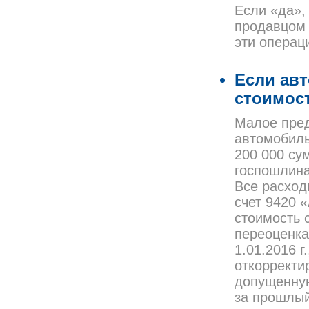
Если «да»,
продавцом (
эти операц
Если ав
стоимос
Малое пред
автомобиль
200 000 су
госпошлина
Все расход
счет 9420 
стоимость 
переоценка
1.01.2016 
откорректи
допущенную
за прошлый