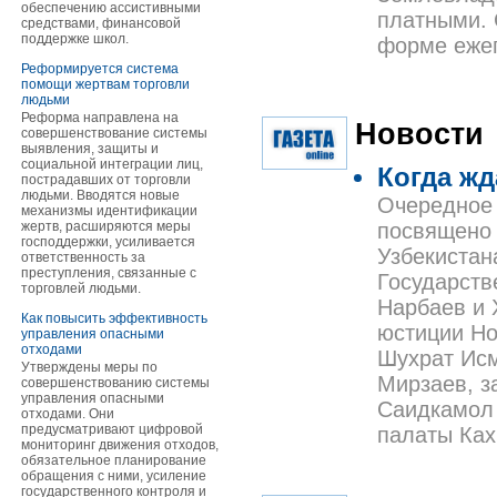
обеспечению ассистивными
платными. 
средствами, финансовой
поддержке школ.
форме ежег
Реформируется система
помощи жертвам торговли
людьми
Реформа направлена на
Новости
совершенствование системы
выявления, защиты и
социальной интеграции лиц,
Когда ж
пострадавших от торговли
людьми. Вводятся новые
Очередное 
механизмы идентификации
жертв, расширяются меры
посвящено 
господдержки, усиливается
Узбекистан
ответственность за
преступления, связанные с
Государств
торговлей людьми.
Нарбаев и 
Как повысить эффективность
юстиции Но
управления опасными
отходами
Шухрат Исм
Утверждены меры по
Мирзаев, з
совершенствованию системы
управления опасными
Саидкамол 
отходами. Они
предусматривают цифровой
палаты Ках
мониторинг движения отходов,
обязательное планирование
обращения с ними, усиление
государственного контроля и