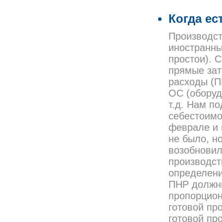
Когда ес
Производст
иностранны
простои). 
прямые зат
расходы (П
ОС (оборуд
т.д. Нам п
себестоимо
феврале и 
не было, н
возобновил
производст
определени
ПНР должны
пропорцион
готовой пр
готовой про