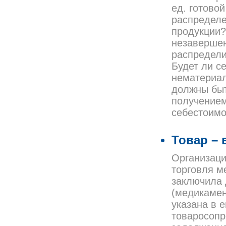
ед. готово
распределе
продукции?
незавершен
распредели
Будет ли с
нематериал
должны быт
получением
себестоимо
Товар – 
Организаци
торговля м
заключила 
(медикамент
указана в 
товаросопр