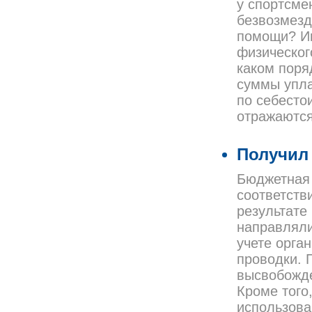
у спортсме
безвозмезд
помощи? Им
физическог
каком поря
суммы упла
по себесто
отражаютс
Получил 
Бюджетная 
соответств
результате
направляли
учете орга
проводки. 
высвобожде
Кроме того
использова