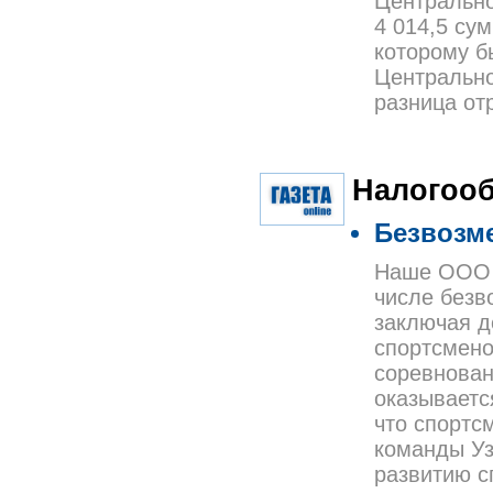
Центрально
4 014,5 сум
которому б
Центральног
разница от
Налогоо
Безвозме
Наше ООО п
числе безв
заключая д
спортсмено
соревнован
оказываетс
что спортс
команды Уз
развитию с