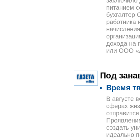
заключило 
питанием с
бухгалтер 
работника 
начисления
организаци
дохода на 
или ООО «А
Под зана
Время т
В августе 
сферах жиз
отправится
Проявление
создать ун
идеально п