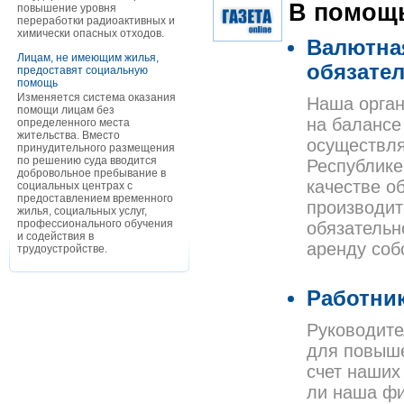
В помощь
повышение уровня
переработки радиоактивных и
химически опасных отходов.
Валютна
Лицам, не имеющим жилья,
обязате
предоставят социальную
помощь
Изменяется система оказания
Наша орган
помощи лицам без
на балансе
определенного места
жительства. Вместо
осуществля
принудительного размещения
по решению суда вводится
Республике
добровольное пребывание в
качестве о
социальных центрах с
предоставлением временного
производит
жилья, социальных услуг,
профессионального обучения
обязательн
и содействия в
аренду соб
трудоустройстве.
Работник
Руководите
для повыше
счет наших
ли наша фи