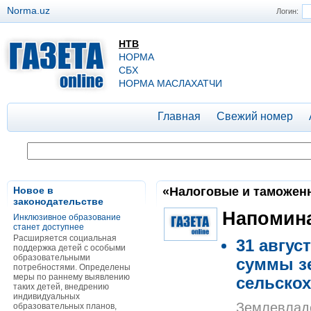
Norma.uz
Логин:
НТВ
НОРМА
СБХ
НОРМА МАСЛАХАТЧИ
Главная
Свежий номер
Новое в
«Налоговые и таможенны
законодательстве
Напомин
Инклюзивное образование
станет доступнее
Расширяется социальная
31 авгус
поддержка детей с особыми
образовательными
суммы зе
потребностями. Определены
меры по раннему выявлению
сельскох
таких детей, внедрению
индивидуальных
Землевладе
образовательных планов,