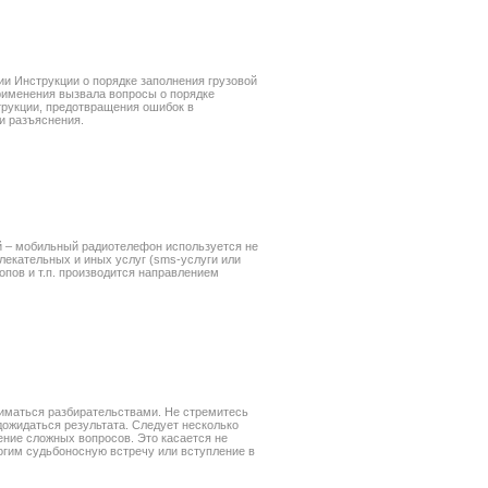
ии Инструкции о порядке заполнения грузовой
применения вызвала вопросы о порядке
трукции, предотвращения ошибок в
и разъяснения.
й – мобильный радиотелефон используется не
лекательных и иных услуг (sms-услуги или
скопов и т.п. производится направлением
ниматься разбирательствами. Не стремитесь
дожидаться результата. Следует несколько
ение сложных вопросов. Это касается не
огим судьбоносную встречу или вступление в