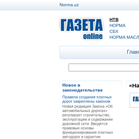
Norma.uz
НТВ
НОРМА
СБХ
НОРМА МАСЛ
Глав
Новое в
«На
законодательстве
Правила создания платных
дорог закреплены законом
Новая редакция Закона «Об
автомобильных дорогах»
регулирует строительство,
эксплуатацию и содержание
дорожной сети. Вводятся
правовые основы
функционирования платных
автодорог и гарантии