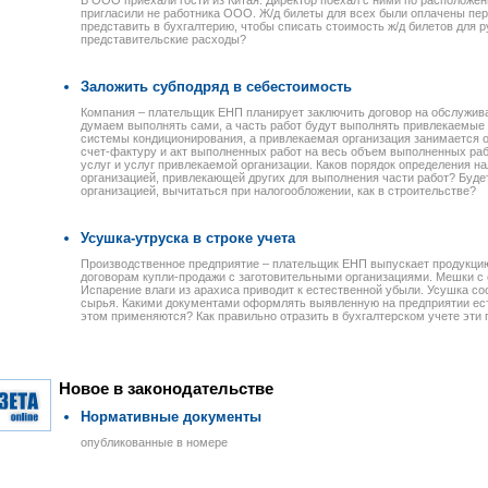
В ООО приехали гости из Китая. Директор поехал с ними по расположе
пригласили не работника ООО. Ж/д билеты для всех были оплачены пе
представить в бухгалтерию, чтобы списать стоимость ж/д билетов для р
представительские расходы?
Заложить субподряд в себестоимость
Компания – плательщик ЕНП планирует заключить договор на обслужива
думаем выполнять сами, а часть работ будут выполнять привлекаемые
системы кондиционирования, а привлекаемая организация занимается о
счет-фактуру и акт выполненных работ на весь объем выполненных раб
услуг и услуг привлекаемой организации. Каков порядок определения 
организацией, привлекающей других для выполнения части работ? Буде
организацией, вычитаться при налогообложении, как в строительстве?
Усушка-утруска в строке учета
Производственное предприятие – плательщик ЕНП выпускает продукцию
договорам купли-продажи с заготовительными организациями. Мешки с
Испарение влаги из арахиса приводит к естественной убыли. Усушка с
сырья. Какими документами оформлять выявленную на предприятии ес
этом применяются? Как правильно отразить в бухгалтерском учете эти
Новое в законодательстве
Нормативные документы
опубликованные в номере