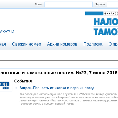
Логин:
Пароль:
АХАТЧИ
ная
Свежий номер
Архив номеров
Подписка
О пр
логовые и таможенные вести», №23, 7 июня 2016г
События
Ангрен–Пап: есть стыковка и первый поезд
Как сообщает информационная служба АО «Узбекистон темир йуллари»
железнодорожном участке «Ангрен–Пап» произошло историческое собы
линии внутри тоннеля «Камчик» состоялась стыковка железнодорожных п
тестовом режиме прошел первый поезд.