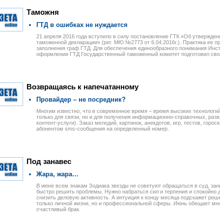
Таможня
ГТД в ошибках не нуждается
21 апреля 2016 года вступило в силу постановление ГТК «Об утвержден
таможенной декларации» (рег. МЮ №2773 от 6.04.2016г.). Практика ее 
заполнения граф ГТД. Для обеспечения единообразного понимания Инс
оформлении ГТД Государственный таможенный комитет подготовил сво
Возвращаясь к напечатанному
Провайдер – не посредник?
Многим известно, что в современное время – время высоких технологи
только для связи, но и для получения информационно-справочных, разв
контент-услуги). Заказ мелодий, картинок, анекдотов, игр, тестов, горо
абонентом sms-сообщения на определенный номер.
Под занавес
Жара, жара…
В июне всем знакам Зодиака звезды не советуют обращаться в суд, за
быстро решить проблемы. Нужно набраться сил и терпения и спокойно 
снизить деловую активность. А интуиция к концу месяца подскажет реш
только личной жизни, но и профессиональной сферы. Июнь обещает мн
счастливый брак.