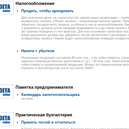
Налогообложение
Продать, чтобы арендовать
Для получения денег на строительство здания наша организация – плат
возвратного лизинга. Объект лизинга – непроизводственное здание. Пр
обратного (возвратного) лизинга, особенно в части налогообложения. 
2 документа: договор купли-продажи недвижимости и до¬говор лизинга.
акт приема-передачи и счет-фактуру. Для кого возникают налоговые посл
Какие документы должны мы оформить после заключения 2 договоров,
возвратному лизингу? Каким будет налогообложение операции возвратн
Налоги с убытков
Реализация продукции составила 80 млн сум., а ее себестоимость (зат
зарплата производственных работников и т.д.) – 90 млн сум. Налогооб
себестоимость реализованной продукции. Можно ли отрицательную раз
отразить в бухгалтерском учете на счетах 9000?
Памятка предпринимателя
Календарь налогоплательщика
на июль
Практическая бухгалтерия
Принять гостей и отчитаться