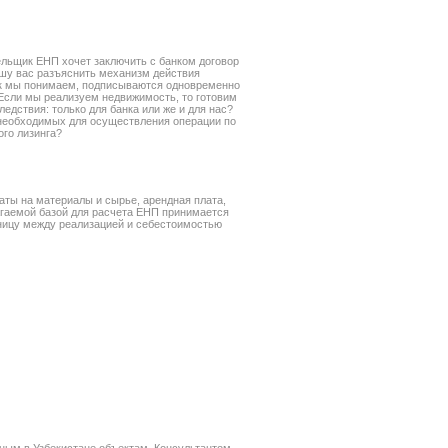
ельщик ЕНП хочет заключить с банком договор
ошу вас разъяснить механизм действия
Как мы понимаем, подписываются одновременно
 Если мы реализуем недвижимость, то готовим
едствия: только для банка или же и для нас?
 необходимых для осуществления операции по
ого лизинга?
раты на материалы и сырье, арендная плата,
лагаемой базой для расчета ЕНП принимается
ницу между реализацией и себестоимостью