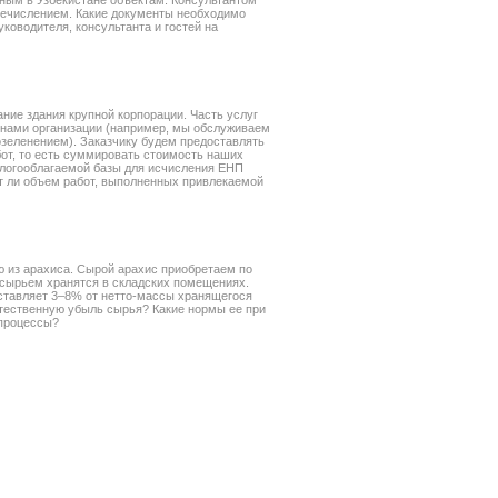
нным в Узбекистане объектам. Консультантом
речислением. Какие документы необходимо
уководителя, консультанта и гостей на
ние здания крупной корпорации. Часть услуг
 нами организации (например, мы обслуживаем
зеленением). Заказчику будем предоставлять
от, то есть суммировать стоимость наших
налогооблагаемой базы для исчисления ЕНП
т ли объем работ, выполненных привлекаемой
 из арахиса. Сырой арахис приобретаем по
 сырьем хранятся в складских помещениях.
оставляет 3–8% от нетто-массы хранящегося
тественную убыль сырья? Какие нормы ее при
 процессы?