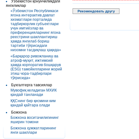
Ўзбекистон қонунчиликдаги
янгиликлар
«Ўзбекистон Республикаси
Рекомендовать другу
ягона интерактив давлат
хизматлари порталида
тадбиркорлик субъектлари
учун имтиёзлар ва
преференцияларнинг ягона
реестрини шакллантириш
ҳамда янгилаб бориш
тартиби тўғрисидаги
низомни тасдиқлаш ҳақида»
«Барқарор ривожланиш ва
атроф-муҳит, ижтимоий
ҳамда корпоратив бошқарув
(ESG) тамойилларини жорий
этиш чора-тадбирлари
тўғрисида»
Бухгалтерга тавсиялар
Мувофиқ келадиган МХИК
қандай танланади
ҚҚСнинг бир қисмини ким
қандай қайтара олади
Божхона
Божхона воситачилигининг
яширин томони
Божхона ҳужжатларининг
янги шакллари