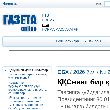
Norma.uz
Логин:
НТВ
НОРМА
СБХ
НОРМА МАСЛАХАТЧИ
Бош саҳифа
Янги сон
С
Қонунчиликдаги янгиликлар
СБХ
/
2026 йил
/
№ 2
Экологик экспертиза кимлар
учун мажбурий
ҚҚСнинг бир қ
«Экологик»
ҳуқуқбузарликлар учун
юридик шахсларга нисбатан
Тавсияга қуйидагила
санкциялар
Тўловга қобилиятсизлик
Президентнинг 30.01
ҳолатида солиқларни
тўлашни кечиктириш ёки
18.04.2025 йилдаги 
бўлиб тўлаш масаласи