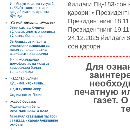
йилдаги ПҚ-183-сон 
Иш берувчилар ва хусусий
тиббиёт ташкилотлари
қарори; • Президентн
қандай имтиёзларга эга
бўлади
Президентнинг 18.11
Уй-жой-коммунал хўжалиги
Уйни сақлаш бўйича
Президентнинг 19.11
тўловлар электр энергияси
тўловига боғланади
24.12.2025 йилдаги 8
Уй бошқарувчиларига
сон қарори.
экологияни яхшилаш ва
яшил зоналар яратиш
вазифаси топширилди
Янги қурилишлар
Для озна
домофонлар ва кузатув
камералари билан
топширилади
заинтер
Кадрлар бўлими
необход
Қўшимча ҳақ ҳақида...
печатную и
ФҲШ тузишга доир
Ходим касал. Лекин…
газет. 
Жавоб берамиз
т
Ходимларни бепул
овқатлантиришга доир
Минимал ставкадан пастроқ
ставкада ижарага беришнинг
оқибати