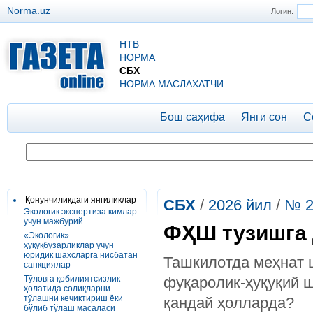
Norma.uz
Логин:
НТВ
НОРМА
СБХ
НОРМА МАСЛАХАТЧИ
Бош саҳифа
Янги сон
С
Қонунчиликдаги янгиликлар
СБХ
/
2026 йил
/
№ 2
Экологик экспертиза кимлар
учун мажбурий
ФҲШ тузишга
«Экологик»
ҳуқуқбузарликлар учун
юридик шахсларга нисбатан
Ташкилотда меҳнат 
санкциялар
Тўловга қобилиятсизлик
фуқаролик-ҳуқуқий 
ҳолатида солиқларни
тўлашни кечиктириш ёки
қандай ҳолларда?
бўлиб тўлаш масаласи