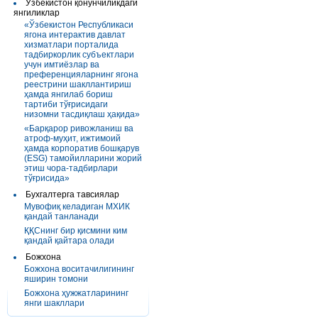
Ўзбекистон қонунчиликдаги
янгиликлар
«Ўзбекистон Республикаси
ягона интерактив давлат
хизматлари порталида
тадбиркорлик субъектлари
учун имтиёзлар ва
преференцияларнинг ягона
реестрини шакллантириш
ҳамда янгилаб бориш
тартиби тўғрисидаги
низомни тасдиқлаш ҳақида»
«Барқарор ривожланиш ва
атроф-муҳит, ижтимоий
ҳамда корпоратив бошқарув
(ESG) тамойилларини жорий
этиш чора-тадбирлари
тўғрисида»
Бухгалтерга тавсиялар
Мувофиқ келадиган МХИК
қандай танланади
ҚҚСнинг бир қисмини ким
қандай қайтара олади
Божхона
Божхона воситачилигининг
яширин томони
Божхона ҳужжатларининг
янги шакллари