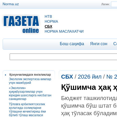
Norma.uz
Логин:
НТВ
НОРМА
СБХ
НОРМА МАСЛАХАТЧИ
Бош саҳифа
Янги сон
С
Қонунчиликдаги янгиликлар
СБХ
/
2026 йил
/
№ 2
Экологик экспертиза кимлар
учун мажбурий
Қўшимча ҳақ ҳ
«Экологик»
ҳуқуқбузарликлар учун
юридик шахсларга нисбатан
Бюджет ташкилотида
санкциялар
Тўловга қобилиятсизлик
қўшимча бўш штат б
ҳолатида солиқларни
тўлашни кечиктириш ёки
ҳақ тўласак бўлади
бўлиб тўлаш масаласи