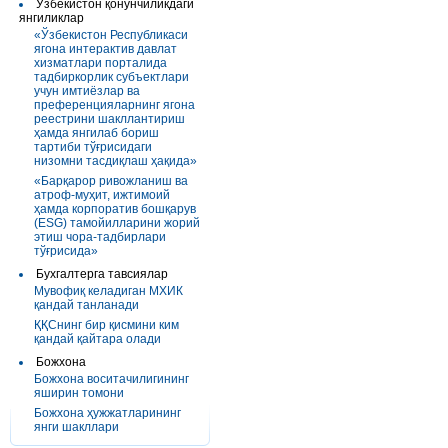
Ўзбекистон қонунчиликдаги
янгиликлар
«Ўзбекистон Республикаси
ягона интерактив давлат
хизматлари порталида
тадбиркорлик субъектлари
учун имтиёзлар ва
преференцияларнинг ягона
реестрини шакллантириш
ҳамда янгилаб бориш
тартиби тўғрисидаги
низомни тасдиқлаш ҳақида»
«Барқарор ривожланиш ва
атроф-муҳит, ижтимоий
ҳамда корпоратив бошқарув
(ESG) тамойилларини жорий
этиш чора-тадбирлари
тўғрисида»
Бухгалтерга тавсиялар
Мувофиқ келадиган МХИК
қандай танланади
ҚҚСнинг бир қисмини ким
қандай қайтара олади
Божхона
Божхона воситачилигининг
яширин томони
Божхона ҳужжатларининг
янги шакллари