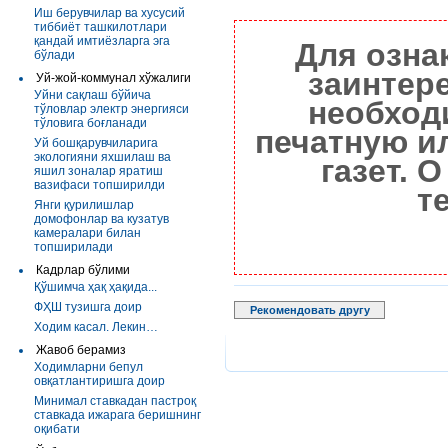
Иш берувчилар ва хусусий
тиббиёт ташкилотлари
қандай имтиёзларга эга
Для озна
бўлади
заинтер
Уй-жой-коммунал хўжалиги
Уйни сақлаш бўйича
необход
тўловлар электр энергияси
тўловига боғланади
печатную и
Уй бошқарувчиларига
экологияни яхшилаш ва
газет. 
яшил зоналар яратиш
вазифаси топширилди
т
Янги қурилишлар
домофонлар ва кузатув
камералари билан
топширилади
Кадрлар бўлими
Қўшимча ҳақ ҳақида...
ФҲШ тузишга доир
Рекомендовать другу
Ходим касал. Лекин…
Жавоб берамиз
Ходимларни бепул
овқатлантиришга доир
Минимал ставкадан пастроқ
ставкада ижарага беришнинг
оқибати