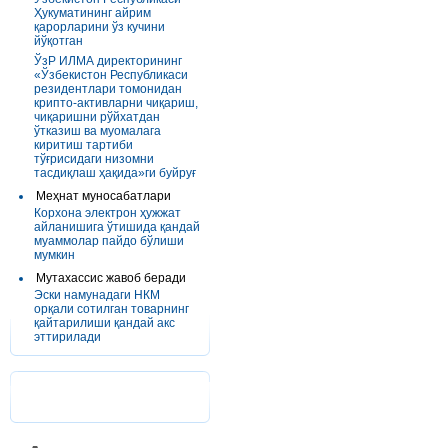
Ҳукуматининг айрим
қарорларини ўз кучини
йўқотган
ЎзР ИЛМА директорининг
«Ўзбекистон Республикаси
резидентлари томонидан
крипто-активларни чиқариш,
чиқаришни рўйхатдан
ўтказиш ва муомалага
киритиш тартиби
тўғрисидаги низомни
тасдиқлаш ҳақида»ги буйруғ
Меҳнат муносабатлари
Корхона электрон ҳужжат
айланишига ўтишида қандай
муаммолар пайдо бўлиши
мумкин
Мутахассис жавоб беради
Эски намунадаги НКМ
орқали сотилган товарнинг
қайтарилиши қандай акс
эттирилади