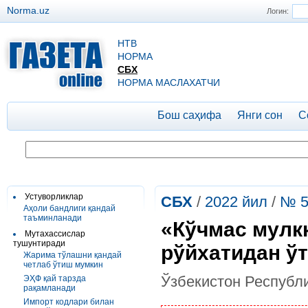
Norma.uz
Логин:
НТВ
НОРМА
СБХ
НОРМА МАСЛАХАТЧИ
Бош саҳифа
Янги сон
С
Устуворликлар
СБХ
/
2022 йил
/
№ 5
Аҳоли бандлиги қандай
таъминланади
«Кўчмас мулкк
Мутахассислар
тушунтиради
рўйхатидан ў
Жарима тўлашни қандай
четлаб ўтиш мумкин
Ўзбекистон Республ
ЭҲФ қай тарзда
рақамланади
Импорт кодлари билан