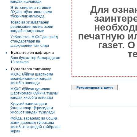
қандай ишланади
Для озна
Этил спиртига тегишли
ЭҲФни жўнатишга нима
заинтер
тўсқинлик қилмоқда
Товар ва хизматларни
необход
реализация қилиш жойи
қандай аниқланади
печатную и
Ўзбекистон МҲХСдан зиёд
стандартлари ва
газет. 
шарҳларини тан олди
т
Бухгалтер ён дафтарига
Бош бухгалтер бажарадиган
13 вазифа
Бухгалтерга тавсиялар
МҲХС бўйича шартнома
модификацияси қандай
ҳисобга олинади
Рекомендовать другу
МҲХС бўйича қурилиш
шартномаси бўйича тушум
қандай ҳисобга олинади
Хусусий капиталдаги
ўзгаришлар тўғрисидаги
ҳисобот қандай тузилади
Фойда, зарарлар ва бошқа
жами даромад тўғрисида
ҳисоботни қандай тайёрлаш
керак