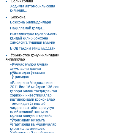
Солиқ солиш
Ходимга автомобиль совға
қилинди...
Божхона
Божхона билимдонлари
Пақилламай қолди...
Интеллектуал мулк объекти
қандай қилиб божхона
ҳимоясига тушиши мумкин
БЮД тақдим этиш муддати
Ўзбекистон қонунчилигидаги
янгиликлар
«Кўчмас мулкка бўлган
ҳуқуқларни давлат
рўйхатидан ўтказиш
тўғрисида»
«Вазирлар Маҳкамасининг
2011 йил 16 майдаги 136-сон
қарори билан тасдиқланган
хорижий инвестициялар
иштирокидаги корхоналар
томонидан ўз ишлаб
чиқариш эҳтиёжлари учун
олиб келинаётган мол-
мулкни аниқлаш тартиби
тўғрисидаги низомга
ўзгартириш ва қўшимчалар
киритиш, шунингдек,
Ўзбекистон Республикаси