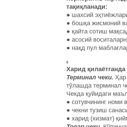
тақиқланади:
● шахсий эҳтиёжлари
● бошқа жисмоний в
● қайта сотиш мақса
● асосий воситаларн
● нақд пул маблағла
6
Харид қилаётганда
Терминал чеки.
Ҳар 
тўлашда терминал че
Чекда қуйидаги маъ
● сотувчининг номи 
● чекни тузиш санаси
● харид (хизмат) қий
Товар чеки.
Кўпинча 