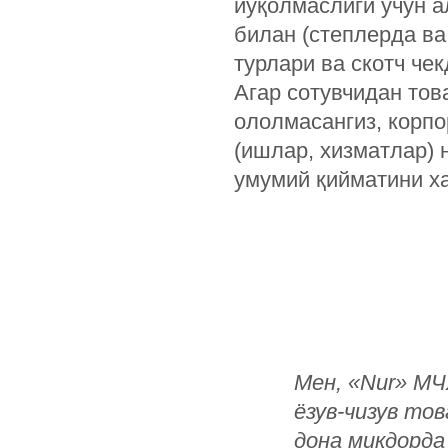
йўқолмаслиги учун а
билан (степлерда ва 
турлари ва скотч че
Агар сотувчидан тов
ололмасангиз, корпо
(ишлар, хизматлар) 
умумий қийматини ха
Мен, «Nur» МЧ
ёзув-чизув то
дона миқдорда