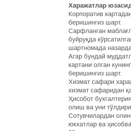
Харажатлар юзасид
Корпоратив картадан
беришингиз шарт.
Сарфланган маблағл
буйруқда кўрсатилга
шартномада назарда
Агар бундай муддатл
картани олган кунин
беришингиз шарт.
Хизмат сафари хара
хизмат сафаридан қай
Ҳисобот бухгалтерия
олиш ва уни тўлдир
Сотувчилардан олинг
юкхатлар ва ҳисобва