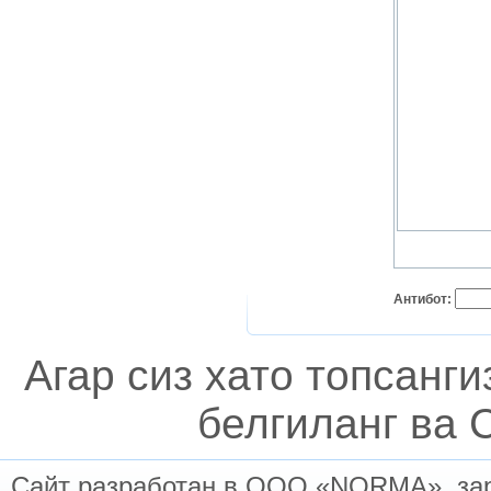
Антибот:
Агар сиз хато топсанг
белгиланг ва C
Сайт разработан в ООО «NORMA», заре