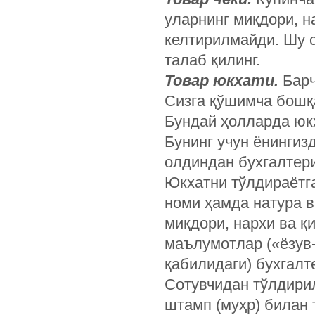
уларнинг миқдори, н
келтирилмайди. Шу 
талаб қилинг.
Товар юкхати.
Барч
Сизга қўшимча бошқ
Бундай ҳолларда юк
Бунинг учун ёнингиз
олдиндан бухгалтер
Юкхатни тўлдираётга
номи ҳамда натура в
миқдори, нархи ва 
маълумотлар («ёзув-
қабилидаги) бухгалт
Сотувчидан тўлдири
штамп (муҳр) билан 