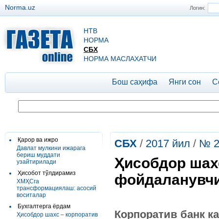
Norma.uz
Логин:
НТВ
НОРМА
СБХ
НОРМА МАСЛАХАТЧИ
Бош саҳифа
Янги сон
С
Қарор ва ижро
СБХ
/
2017 йил
/
№ 2
Давлат мулкини ижарага
бериш муддати
Ҳисобдор шахс
узайтирилади
Ҳисобот тўлдирамиз
фойдаланувчи
ХМҲСга
трансформациялаш: асосий
воситалар
Бухгалтерга ёрдам
Корпоратив банк к
Ҳисобдор шахс – корпоратив