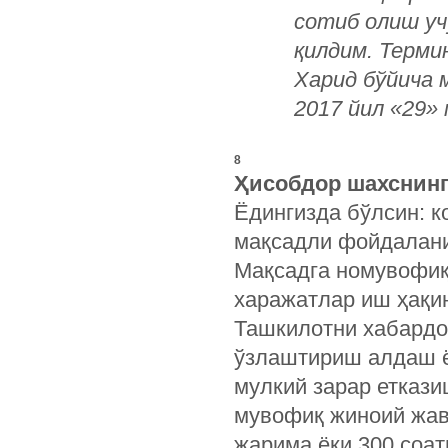
сотиб олиш уч
қилдим. Терми
Харид бўй
2017 йил «29» 
8
Ҳисобдор шахснинг
Ёдингизда бўлсин: к
мақсадли фойдалани
Мақсадга номувофиқ
харажатлар иш ҳақи
Ташкилотни хабардо
ўзлаштириш алдаш ё
мулкий зарар етказ
мувофиқ жиноий жав
жарима ёки 300 соат