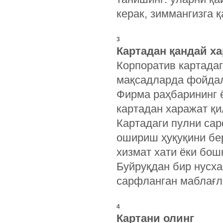
керак, зиммангизга 
3
Картадан қандай х
Корпоратив картадаг
мақсадларда фойда
Фирма раҳбарининг ё
картадан харажат қи
Картадаги пулни са
ошириш ҳуқуқини бе
хизмат хати ёки бош
Буйруқдан бир нусха
сарфланган маблағла
4
Картани олинг