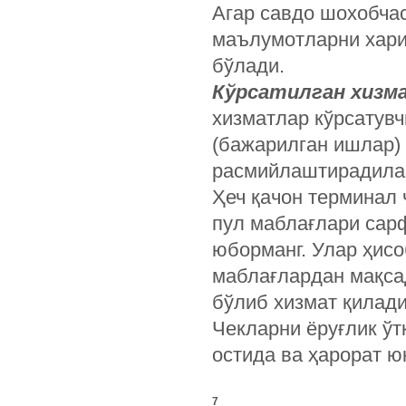
Агар савдо шохобчас
маълумотларни харид
бўлади.
Кўрсатилган хизм
хизматлар кўрсатувч
(бажарилган ишлар)
расмийлаштирадила
Ҳеч қачон терминал 
пул маблағлари сар
юборманг. Улар ҳисо
маблағлардан мақсад
бўлиб хизмат қилади
Чекларни ёруғлик ўт
остида ва ҳарорат ю
7