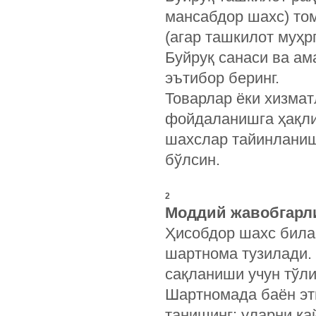
мансабдор шахс) то
(агар ташкилот муҳр
Буйруқ санаси ва ам
эътибор беринг.
Товарлар ёки хизмат
фойдаланишга ҳақли
шахслар тайинланиши
бўлсин.
2
Моддий жавобгарли
Ҳисобдор шахс била
шартнома тузилади. 
сақланиши учун тўли
Шартномада баён эт
танишинг: уларни қ