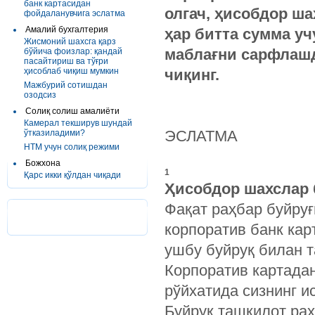
банк картасидан
олгач, ҳисобдор ша
фойдаланувчига эслатма
Амалий бухгалтерия
ҳар битта сумма уч
Жисмоний шахсга қарз
маблағни сарфлашд
бўйича фоизлар: қандай
пасайтириш ва тўғри
ҳисоблаб чиқиш мумкин
чиқинг.
Мажбурий сотишдан
озодсиз
Солиқ солиш амалиёти
Камерал текширув шундай
ЭСЛАТМА
ўтказиладими?
НТМ учун солиқ режими
Божхона
1
Қарс икки қўлдан чиқади
Ҳисобдор шахслар 
Фақат раҳбар буйру
корпоратив банк ка
ушбу буйруқ билан т
Корпоратив картада
рўйхатида сизнинг и
Буйруқ ташкилот раҳ