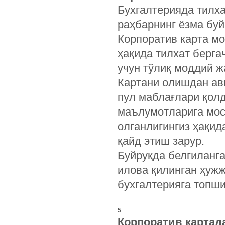
Бухгалтерияда тилха
раҳбарнинг ёзма буй
Корпоратив карта мо
ҳақида тилхат берга
учун тўлиқ моддий ж
Картани олишдан ав
пул маблағлари қолд
маълумотларига мос 
олганлигингиз ҳақид
қайд этиш зарур.
Буйруқда белгиланга
илова қилинган ҳужж
бухгалтерияга топши
5
Корпоратив картад