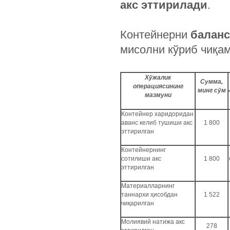
акс эттирилади
.
Контейнерни
баланс
мисолни кўриб чиқам
Хўжалик
Сумма,
операциясининг
минг сўм
мазмуни
Контейнер харидоридан
аванс келиб тушиши акс
1 800
эттирилган
Контейнернинг
сотилиши акс
1 800
эттирилган
Материалларнинг
таннархи ҳисобдан
1 522
чиқарилган
Молиявий натижа акс
278