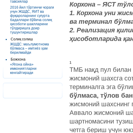
тавсиялар
Корхона – ЯСТ тўл
2016 йил тўртинчи чораги
1. Корхона уни жи
учун ЖШДС, ЯИТ ва
фуқароларнинг суғурта
бадаллари бўйича солиқ
ва терминал бўлма
ҳисоботи шаклларини
тўлдиришга доир
2. Реализация қил
тушунтиришлар
ҳисоботларида қа
Солиқ солиш
ЖШДС: маълумотнома
бўлмаса – имтиёз ҳам
берилмайди
Божхона
1
«Ягона ойна»
ТМБ нақд пул билан 
имкониятларни
кенгайтиради
жисмоний шахсга со
терминалга эга бўл
бўлмаса, тўлов ба
жисмоний шахснинг 
Аввало жисмоний ша
шартномасини тузиш
четга бериш учун юк