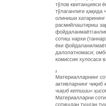
тўлов квитанцияси ё
тўлаганлиги ҳақида 
олиниши хатарининг
расмийлаштириш зар
фойдаланмаётганлик
сотиш нархи (таннар
ёки фойдаланилмаёт
далолатномаси; омб
комиссия хулосаси в
2
Материалларнинг со
активларнинг чиқиб
чиқиб кетиши» ҳисо
Материалларни соти
сотишдан тушган ту