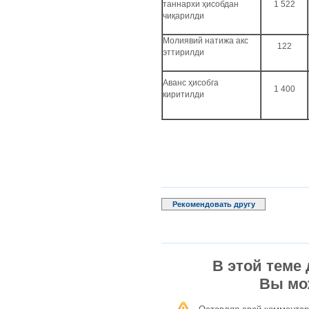
таннархи ҳисобдан
1 522
чиқарилди
Молиявий натижа акс
122
эттирилди
Аванс ҳисобга
1 400
киритилди
Рекомендовать другу
В этой теме
Вы мо