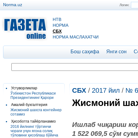
Norma.uz
Логин:
НТВ
НОРМА
СБХ
НОРМА МАСЛАХАТЧИ
Бош саҳифа
Янги сон
С
Устуворликлар
СБХ
/
2017 йил
/
№ 
Ўзбекистон Республикаси
Президентининг Қарори
Жисмоний шах
Амалий бухгалтерия
Жисмоний шахсга контейнер
сотамиз
Ҳисоботга тайёрланамиз
Ишлаб чиқариш кор
2016 йилнинг тўртинчи
чораги учун ягона солиқ
1 522 069,5 сўм су
тўловини ҳисоблаш бўйича