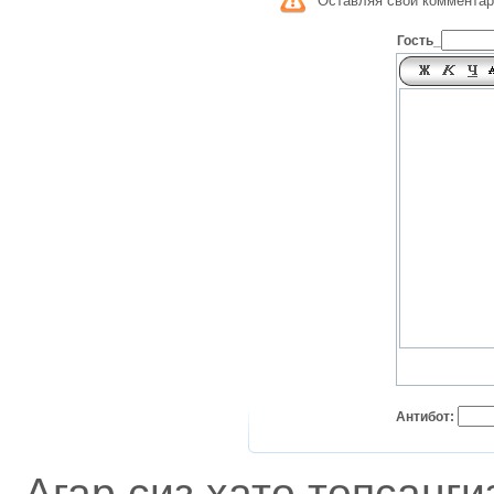
Оставляя свой комментар
Гость_
Антибот:
Агар сиз хато топсанг