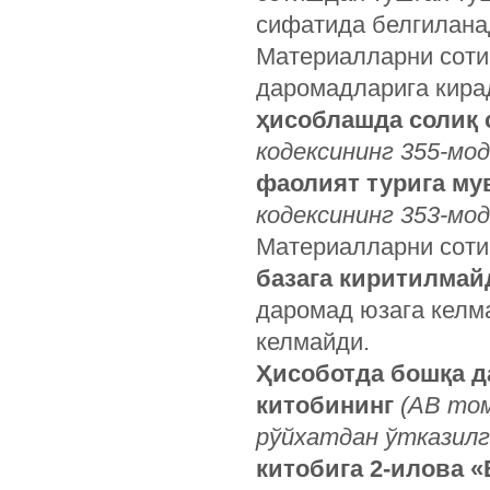
сифатида белгилана
Материалларни соти
даромадларига кир
ҳисоблашда солиқ 
кодексининг 355-мод
фаолият турига му
кодексининг 353-мод
Материалларни сот
базага киритилмай
даромад юзага келм
келмайди.
Ҳисоботда бошқа д
китобининг
(АВ том
рўйхатдан ўтказил
китобига 2-илова 