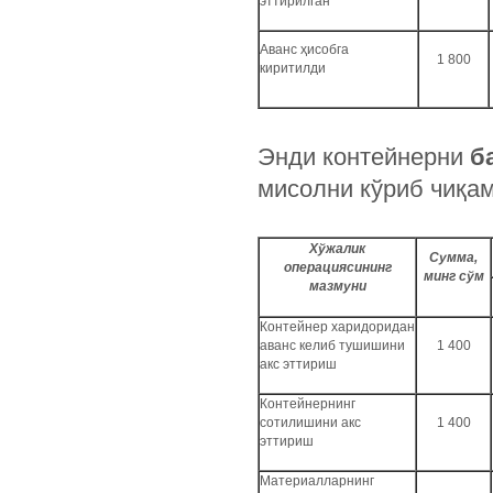
эттирилган
Аванс ҳисобга
1 800
киритилди
Энди контейнерни
б
мисолни кўриб чиқам
Хўжалик
Сумма,
операциясининг
минг сўм
мазмуни
Контейнер харидоридан
аванс келиб тушишини
1 400
акс эттириш
Контейнернинг
сотилишини акс
1 400
эттириш
Материалларнинг