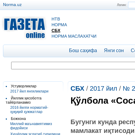
Norma.uz
Логин:
НТВ
НОРМА
СБХ
НОРМА МАСЛАХАТЧИ
Бош саҳифа
Янги сон
С
Устуворликлар
СБХ
/
2017 йил
/
№ 
2017 йил янгиликлари
Қўлбола «Соса
Йиллик ҳисоботга
тайёрланамиз
2016 йилги норматий-
ҳуқуқий ҳужжатлар
Божхона
Бугунги кунда рес
Миллий маънавиятимиз
фидойиси
мамлакат иқтисоди
Ҳушёрлик эслатиб турилиши