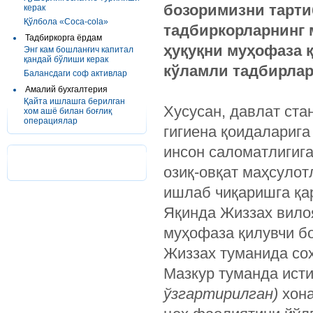
бозоримизни тарти
керак
Қўлбола «Соса-соla»
тадбиркорларнинг
Тадбиркорга ёрдам
ҳуқуқни муҳофаза 
Энг кам бошланғич капитал
қандай бўлиши керак
кўламли тадбирлар
Балансдаги соф активлар
Амалий бухгалтерия
Қайта ишлашга берилган
Хусусан, давлат ста
хом ашё билан боғлиқ
операциялар
гигиена қоидаларига
инсон саломатлигига
озиқ-овқат маҳсулот
ишлаб чиқаришга қа
Яқинда Жиззах вило
муҳофаза қилувчи б
Жиззах туманида со
Мазкур туманда ист
ўзгартирилган)
хон