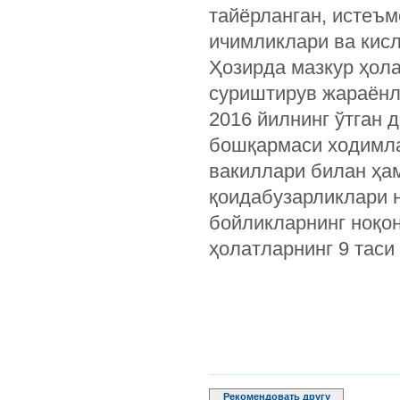
тайёрланган, истеъм
ичимликлари ва кис
Ҳозирда мазкур ҳол
суриштирув жараёнл
2016 йилнинг ўтган
бошқармаси ходимла
вакиллари билан ҳам
қоидабузарликлари 
бойликларнинг ноқо
ҳолатларнинг 9 таси
Рекомендовать другу