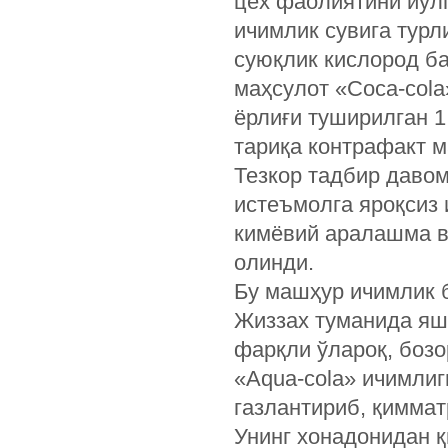
цех фаолиятини йўлг
ичимлик сувига турл
суюқлик кислород ба
маҳсулот «Coca-cola
ёрлиғи туширилган 1
тариқа контрафакт м
Тезкор тадбир даво
истеъмолга яроқсиз 
кимёвий аралашма в
олинди.
Бу машҳур ичимлик 
Жиззах туманида яш
фарқли ўлароқ, бозо
«Aqua-cola» ичимлиг
газлантириб, қиммат
Унинг хонадонидан қ