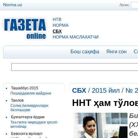
Norma.uz
Логин:
НТВ
НОРМА
СБХ
НОРМА МАСЛАХАТЧИ
Бош саҳифа
Янги сон
С
Ташаббус-2015
СБХ
/
2015 йил
/
№ 2
Пешқадамлик майдони
ННТ ҳам тўло
Танлов
Солиқ билимдонлари
беллашуви
Би
Бухгалтерга ёрдам
Таътилга чиқишдаги ҳисоб-
(
Х
китоблар
бе
Бевосита мулоқот