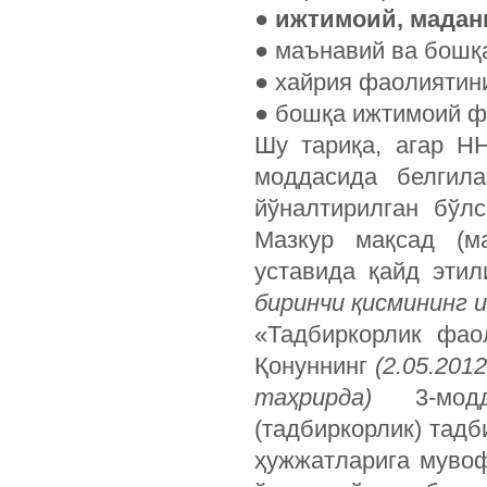
●
ижтимоий, мадан
●
маънавий ва бошқа
●
xайрия фаолиятин
●
бошқа ижтимоий ф
Шу тариқа, агар Н
моддасида белгил
йўналтирилган бўл
Мазкур мақсад (ма
уставида қайд эти
биринчи қисмининг 
«Тадбиркорлик фао
Қонуннинг
(2.05.201
таҳрирда)
3-модда
(тадбиркорлик) тад
ҳужжатларига мувоф