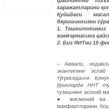
фаолиятни
таъ
харажатларини
қо
Қуйидаги
масал
беришингизни
сўр
1.
Ташкилотимиз
жамғармасига
қайс
2.
Биз
ЯИТни
15
фо
– Аввало, нодавл
эканлигини эслаб
тўғрисида»ги Қон
ўринларда
ННТ
тў
тузишнинг асосий м
●
жисмоний ва ю
манфаатларини, бош