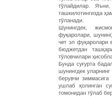
тўлайдилар. Яъни,
ташкилотингизда ҳам
тўланади.
Шунингдек, жисм
фуқаролари, шунин
чет эл фуқаролари 
бюджетдан ташқар
тўловчилари ҳисобл
Бунда суғурта бад
шунингдек уларнинг
берувчи зиммасига
ушлаб қолинган су
томонидан тўлаб бе