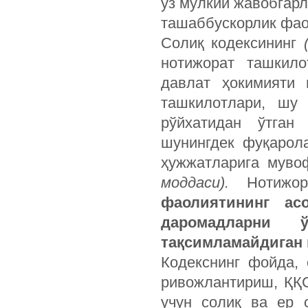
ўз мулкий жавобгар
ташаббускорлик фао
Солиқ кодексининг
нотижорат ташкил
давлат ҳокимияти 
ташкилотлари, шу 
рўйхатидан ўтган
шунингдек фуқарол
ҳужжатларига муво
моддаси).
Нотижор
фаолиятининг ас
даромадларни ў
тақсимламайдиган
Кодекснинг фойда,
ривожлантириш, ҚҚС
учун солиқ ва ер 