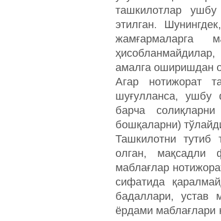
ташкилотлар ушбу 
этилган. Шунингде
жамғармаларга м
ҳисобланмайдилар
амалга оширишдан о
Агар нотижорат т
шуғулланса, ушбу 
барча солиқларни
бошқаларни) тўлайд
Ташкилотни тутиб 
олган, мақсадли 
маблағлар нотижора
сифатида қаралмай
бадаллари, устав 
ёрдами маблағлари 