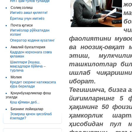
ННТ ҳам тўлов тўлайди
жо
Солиқ солиш
ма
Имтиёз амал қиляпти!
Ёритиш учун имтиёз
бо
Почта қутиси
чи
Имтиёзлар рўйхатидан
изланг
фаолиятини
мув
Оператор кодини кузатинг
ва
ноозиқ
-
овқат
Амалий бухгалтерия
Қадрдон корхонага совға
этиш
,
мулкчили
қиламан
Шакллари ўхшаш,
ташкилотлар
би
мақсадлари бўйича –
турлича
ишлаб
чиқаришни
Молия
иборат
.
Кредит скоринг натижасига
кўра берилади
Тегишинча
,
бизга
а
Қонунбузарликлар фош
йиғимларнинг
5
этилди
Қош қўяман деб...
ҳақининг
50
фоиз
Бизнинг лойиҳалар
ҳамкорлик
шарт
Эскириш қачон ҳисоблаб
ёзилади?
ҳисобидан
пул
м