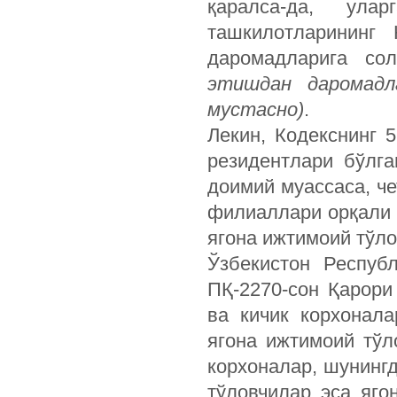
қаралса-да, ула
ташкилотларининг 
даромадларига со
этишдан даромадл
мустасно)
.
Лекин, Кодекснинг 
резидентлари бўлг
доимий муассаса, ч
филиаллари орқали 
ягона ижтимоий тўл
Ўзбекистон Респуб
ПҚ-2270-сон Қарори
ва кичик корхонал
ягона ижтимоий тў
корхоналар, шунинг
тўловчилар эса яго