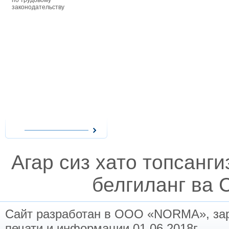
по трудовому
особенности оплаты труда
распоряжени
законодательству
совместителей, сезонных
Республики У
работников и надомников —
постановлен
действующие ограничения
распоряжени
при приеме на работу
министров Р
совместителей, начисление
Узбекистан,
им заработной платы при
зарегистрир
повременной и сдельной
Министерств
форме оплаты труда, виды
Республики У
сезонных работ и расчеты с
также иные 
работниками-сезонщиками,
акты, в том 
особенности организации
ведомственн
надомного труда и выгоды
касающиеся 
работодателей при
налогооблож
использовании труда
надомников, возмещение
расходов надомников и
оплата их труда.
Агар сиз хато топсанг
белгиланг ва C
Сайт разработан в ООО «NORMA», заре
печати и информации 01.06.2018г.