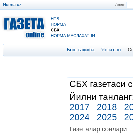
Norma.uz
Логин:
НТВ
НОРМА
СБХ
НОРМА МАСЛАХАТЧИ
Бош саҳифа
Янги сон
С
СБХ газетаси 
Йилни танланг
2017
2018
2
2024
2025
2
Газеталар сонлари