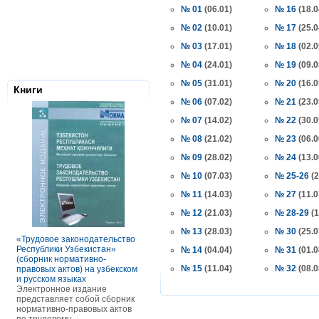
№ 01
(06.01)
№ 16
(18.0
№ 02
(10.01)
№ 17
(25.0
№ 03
(17.01)
№ 18
(02.0
№ 04
(24.01)
№ 19
(09.0
№ 05
(31.01)
№ 20
(16.0
Книги
№ 06
(07.02)
№ 21
(23.0
№ 07
(14.02)
№ 22
(30.0
№ 08
(21.02)
№ 23
(06.0
№ 09
(28.02)
№ 24
(13.0
№ 10
(07.03)
№ 25-26
(2
№ 11
(14.03)
№ 27
(11.0
Налоговое з
№ 12
(21.03)
№ 28-29
(1
Республики 
Сборник нор
№ 13
(28.03)
№ 30
(25.0
правовых ак
«Трудовое законодательство
РАСЧЕТЫ С ПЕРСОНАЛОМ II
Данное элек
Республики Узбекистан»
ТОМ ОСОБЕННОСТИ
№ 14
(04.04)
№ 31
(01.0
по сути пред
(сборник нормативно-
ОПЛАТЫ ТРУДА
сборник нор
№ 15
(11.04)
№ 32
(08.0
правовых актов) на узбекском
В книге рассмотрены вопросы
правовых акт
и русском языках
оплаты труда отдельных
законодател
Электронное издание
категорий работников, в
Узбекистан. 
представляет собой сборник
отдельных сферах и случаях.
законы, указ
нормативно-правовых актов
В частности, раскрыты
постановлен