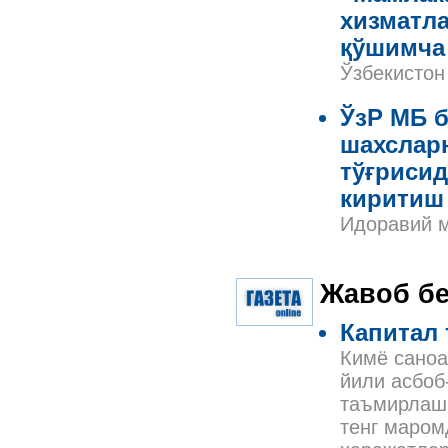
хизматл
қўшимча 
Ўзбекистон
ЎзР МБ 
шахсларн
тўғрисид
киритиш 
Идоравий м
Жавоб б
Капитал 
Кимё саноа
йили асбоб
таъмирлаш
тенг маром