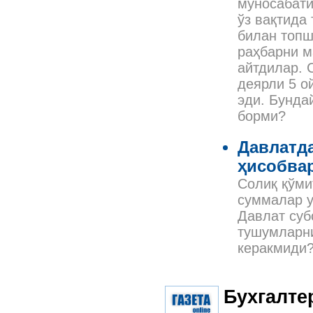
муносабати
ўз вақтида
билан топш
раҳбарни м
айтдилар. 
деярли 5 о
эди. Бунда
борми?
Давлатда
ҳисобва
Солиқ қўми
суммалар у
Давлат суб
тушумларн
керакмиди
Бухгалте