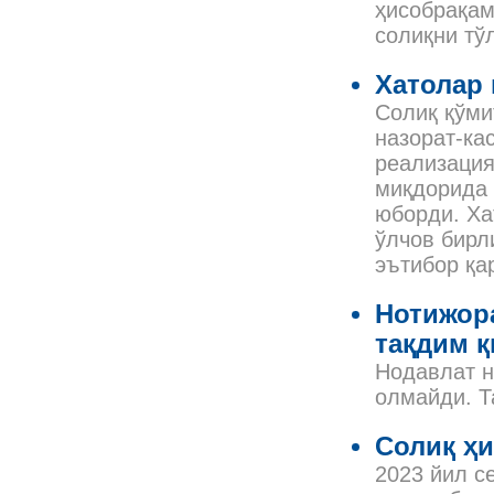
ҳисобрақам
солиқни т
Хатолар 
Солиқ қўми
назорат-ка
реализация
миқдорида 
юборди. Ха
ўлчов бирл
эътибор қа
Нотижор
тақдим 
Нодавлат н
олмайди. Т
Солиқ ҳи
2023 йил с