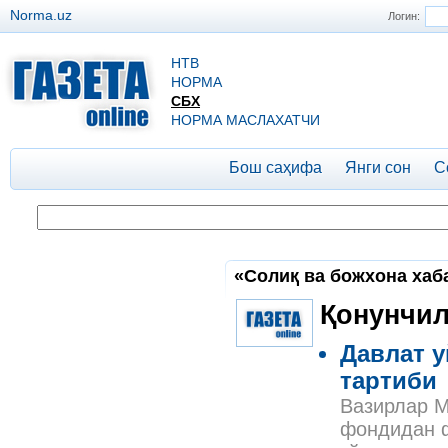
Norma.uz
Логин:
НТВ
НОРМА
СБХ
НОРМА МАСЛАХАТЧИ
Бош саҳифа
Янги сон
С
«Солиқ ва божхона хаба
Қонунчил
Давлат 
тартиби
Вазирлар М
фондидан ф