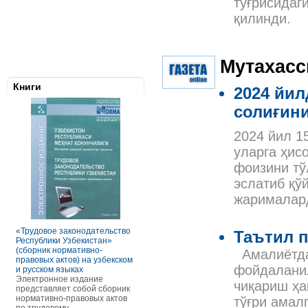
тўғрисидаг
қилинди.
Мутахасс
Книги
2024 йил
солиғини
2024 йил 1
уларга ҳис
фоизини тў
эслатиб қў
жарималард
Налоговое з
Республики 
Сборник нор
правовых ак
«Трудовое законодательство
РАСЧЕТЫ С ПЕРСОНАЛОМ II
Таътил п
Данное элек
Республики Узбекистан»
ТОМ ОСОБЕННОСТИ
по сути пред
(сборник нормативно-
ОПЛАТЫ ТРУДА
Амалиётда 
сборник нор
правовых актов) на узбекском
В книге рассмотрены вопросы
правовых акт
фойдаланил
и русском языках
оплаты труда отдельных
законодател
Электронное издание
категорий работников, в
чиқариш ҳа
Узбекистан. 
представляет собой сборник
отдельных сферах и случаях.
законы, указ
нормативно-правовых актов
В частности, раскрыты
тўғри амал
постановлен