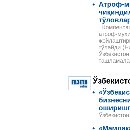
Атроф-м
чиқинди
тўловла
Компенсаци
атроф-муҳи
жойлаштирг
тўлайди (Н
Ўзбекистон
ташламала
Ўзбекист
«Ўзбекис
бизнесни
оширишга
Ўзбекистон
«Мамлак