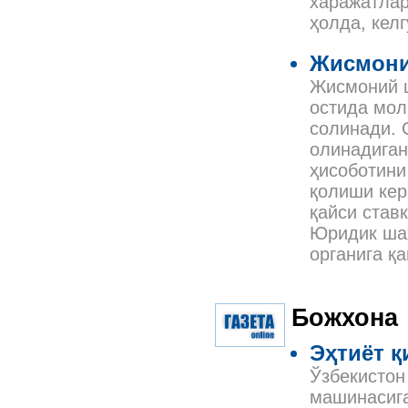
харажатлар
ҳолда, кел
Жисмони
Жисмоний 
остида мол
солинади. 
олинадиган
ҳисоботини
қолиши ке
қайси став
Юридик шах
органига қ
Божхона
Эҳтиёт 
Ўзбекистон
машинасига