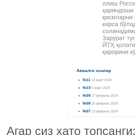
олиш Росси
қариндоши 
қисмларни 
кирса бўла
солинадими
Зарурат ту
ЙТҲ ҳолати
қарорини к
Аввалги сонлар
№11
12 март 2024
№10
5 март 2024
№09
27 февраль 2024
№08
20 февраль 2024
№07
13 февраль 2024
Агар сиз хато топсанг