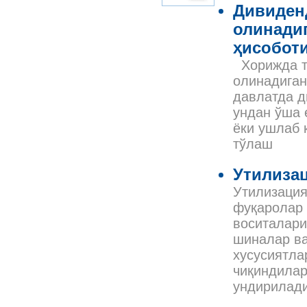
Дивиден
олинадиг
ҳисоботи
Хорижда т
олинадиган
давлатда д
ундан ўша 
ёки ушлаб 
тўлаш
Утилизац
Утилизация
фуқаролар 
воситалари
шиналар ва
хусусиятла
чиқиндилар
ундирилади 