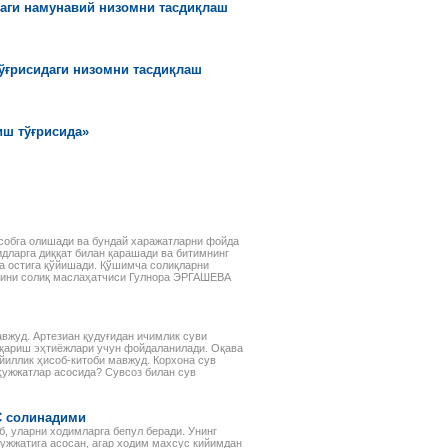
рассматриваемых объектов:
даги намунавий низомни тасдиқлаш
основных средств,
нематериальных активов,
финансовых инвестиций и др.
тўғрисидаги низомни тасдиқлаш
иш тўғрисида»
исобга олишади ва бундай харажатларни фойда
идларга диққат билан қарашади ва битимнинг
ҳа остига қўйишади. Қўшимча солиқларни
игини солиқ маслаҳатчиси Гулнора ЭРГАШЕВА
вжуд. Артезиан қудуғидан ичимлик суви
қариш эҳтиёжлари учун фойдаланилади. Оқава
йиллик ҳисоб-китоби мавжуд. Корхона сув
ҳужжатлар асосида? Сувсоз билан сув
С солинадими
б, уларни ходимларга бепул беради. Унинг
ҳужжатига асосан, агар ходим махсус кийимдан