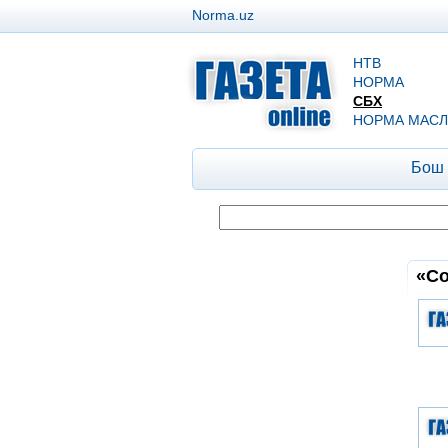
Norma.uz
НТВ
НОРМА
СБХ
НОРМА МАСЛ
Бош
«Со