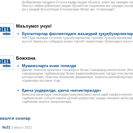
фойдаланиш муддати ўтгунга қадар ишдан бўшаса, унинг иш ҳақидан ки
Махсус кийим қийматини ишдан бўшаётган ходимнинг иш ҳақидан ушла
ва у қандай бухгалтерия ўтказмалари билан акс эттирилади?
Маълумот учун!
Бухгалтерлар фаолиятидаги маъмурий ҳуқуқбузарликлар
МЖТКда назарда тутилган ҳуқуқбузарликлар турлари Ҳуқуқбузарликлар 
рухсат бериш ва хабардор қилиш тартиб-таомиллари тўғрисидаги қонунч
Божхона
Муаммоларга ечим топилди
Давлат божхона қўмитаси ташаббуси билан Самарқанд вилоятининг Жо
самарқандлик тадбиркорлар билан видеоконференция тарзда очиқ мулоқ
қатнашчилари, божхона брокерлик фирмалари, божхона расмийлаштиру
ходимлари иштирок этди.
Қанча ундирилди, қанча «кечиктирилди»
Божхона органлари томонидан мамлакатимиз иқтисодий хавфсизлигини
тадбиркорлик субъектларини қўллаб-қувватлаш ҳамда «яширин иқтисод
тадбирлар амалга оширилмоқда.
ввалги сонлар
№31
2 август 2022