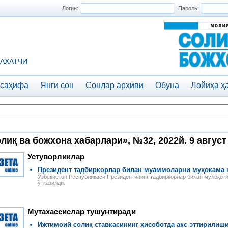
Логин:
Пароль:
АХАТЧИ
 саҳифа
Янги сон
Сонлар архиви
Обуна
Лойиҳа ҳ
лиқ ва божхона хабарлари», №32, 2022й. 9 август
Устуворликлар
Президент тадбиркорлар билан муаммоларни муҳокама 
Ўзбекистон Республикаси Президентининг тадбиркорлар билан мулоқоти
ўтказилди.
Мутахассислар тушунтиради
Ижтимоий солиқ ставкасининг ҳисоботда акс эттирилиш