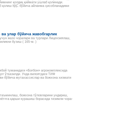
йимнинг қолдиқ қиймати ушлаб қолинади.
б қолиш ҚҚС бўйича айланма ҳисобланадими
 ва улар бўйича жавобгарлик
учун жазо чоралари ва турлари Лицензиялаш,
иликни бузиш ( 165-м. )
мбой туманидаги «Боғбон» агрокомплексида
от ўтказилди. Унда вилоятдаги ТИФ
ви бўйича мутахассислар ва божхона хизмати
 таъминлаш, божхона тўловларини ундириш,
иёт»га қарши курашиш борасида тизимли чора-