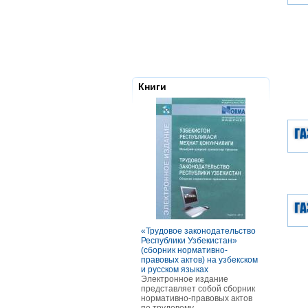
Книги
«Трудовое законодательство
РАСЧЕТЫ С
Республики Узбекистан»
ТОМ ОСОБ
(сборник нормативно-
ОПЛАТЫ Т
правовых актов) на узбекском
В книге ра
и русском языках
оплаты тру
Электронное издание
категорий р
представляет собой сборник
отдельных 
нормативно-правовых актов
В частност