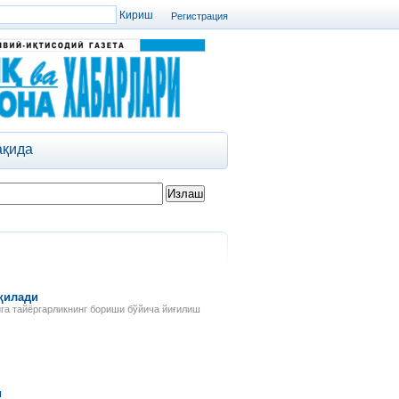
Регистрация
ақида
қилади
га тайёргарликнинг бориши бўйича йиғилиш
и