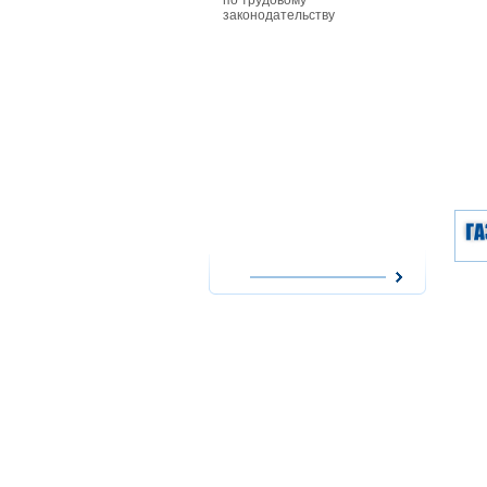
по трудовому
особенност
законодательству
совместите
работников
действующи
при приеме
совместите
им заработ
повременно
форме опла
сезонных р
работникам
особенност
надомного 
работодате
использова
надомников
расходов н
оплата их т