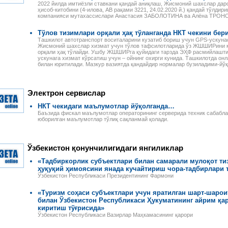
2022 йилда имтиёзли ставкани қандай аниқлаш, Жисмоний шахслар дар
ҳисоб-китобини (4-илова, АВ рақами 3221, 24.02.2020 й.) қандай тўлдиришни
компанияси мутахассислари Анастасия ЗАБОЛОТИНА ва Алёна ТРОН
Тўлов тизимлари орқали ҳақ тўланганда НКТ чекини бер
Ташкилот автотранспорт воситаларини кузатиб бориш учун GPS-ускунас
Жисмоний шахслар хизмат учун тўлов тафсилотларида ўз ЖШШИРини кўр
орқали ҳақ тўлайди. Ушбу ЖШШИРга қуйидаги тарзда ЭҲФ расмийлаштир
ускунага хизмат кўрсатиш учун – ойнинг охирги кунида. Ташкилотда о
билан юритилади. Мазкур вазиятда қандайдир нормалар бузиладими-йў
Электрон сервислар
НКТ чекидаги маълумотлар йўқолганда…
Баъзида фискал маълумотлар операторининг серверида техник сабаблар
юборилган маълумотлар тўлиқ сақланмай қолади.
Ўзбекистон қонунчилигидаги янгиликлар
Налоговое законодательство
Годовой отчет–2013
Республики Узбекистан
Издательство «Norma»
«Тадбиркорлик субъектлари билан самарали мулоқот ти
Сборник нормативно-
предлагает новую
ҳуқуқий ҳимоясини янада кучайтириш чора-тадбирлари 
правовых актов
электронную книгу для
 ПЕРСОНАЛОМ II
Данное электронное издание
бухгалтеров. В пособии
Ўзбекистон Республикаси Президентининг Фармони
ЕННОСТИ
по сути представляет собой
специалисты подробно, по
РУДА
сборник нормативно-
строкам баланса, разъясня
ссмотрены вопросы
«Туризм соҳаси субъектлари учун яратилган шарт-шаро
правовых актов по налоговому
порядок учета финансово-
да отдельных
билан Ўзбекистон Республикаси Ҳукуматининг айрим қа
законодательству Республики
хозяйственных операций и и
аботников, в
киритиш тўғрисида»
Узбекистан. В него вошли все
налоговые последствия.
сферах и случаях.
Ўзбекистон Республикаси Вазирлар Маҳкамасининг қарори
законы, указы,
Разъяснения
и, раскрыты
постановления,
сопровождаются актуальны