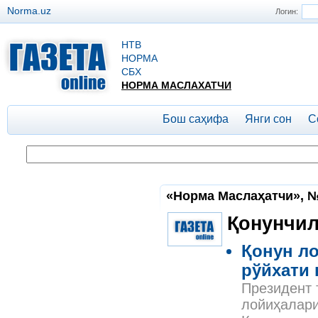
Norma.uz
Логин:
НТВ
НОРМА
СБХ
НОРМА МАСЛАХАТЧИ
Бош саҳифа
Янги сон
С
«Норма Маслаҳатчи», №
Қонунчил
Қонун ло
рўйхати 
Президент 
лойиҳалари