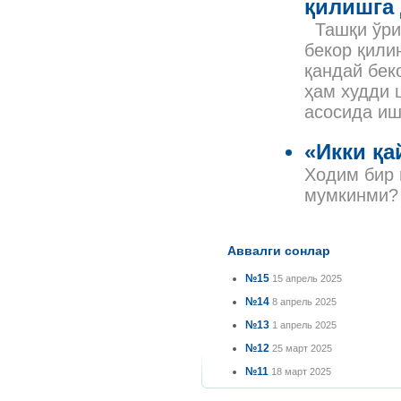
қилишга
Ташқи ўрин
бекор қили
қандай бек
ҳам худди 
асосида иш
«Икки қа
Ходим бир 
мумкинми?
Аввалги сонлар
№15
15 апрель 2025
№14
8 апрель 2025
№13
1 апрель 2025
№12
25 март 2025
№11
18 март 2025