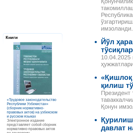
Қонунчилик
такомиллаш
Республика
ўзгартириш
имзоланди.
Книги
Йўл ҳара
тўсиқлар
10.04.2025
ҳужжатлари
«Қишлоқ 
қилиш тў
Налоговое з
Республики 
Президент 
Сборник нор
правовых ак
таваккалчи
«Трудовое законодательство
РАСЧЕТЫ С ПЕРСОНАЛОМ II
Данное элек
Республики Узбекистан»
ТОМ ОСОБЕННОСТИ
Қонун имзо
по сути пред
(сборник нормативно-
ОПЛАТЫ ТРУДА
сборник нор
правовых актов) на узбекском
В книге рассмотрены вопросы
правовых акт
и русском языках
оплаты труда отдельных
Қурилиш 
законодател
Электронное издание
категорий работников, в
Узбекистан. 
представляет собой сборник
отдельных сферах и случаях.
давлат н
законы, указ
нормативно-правовых актов
В частности, раскрыты
постановлен