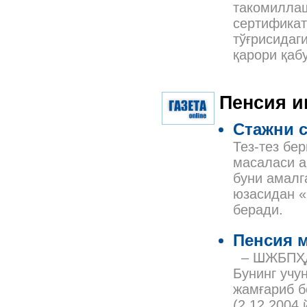
такомилла
сертификат
тўғрисидаг
қарори қаб
Пенсия 
Стажни 
Тез-тез бе
масаласи а
буни амалг
юзасидан 
беради.
Пенсия м
– ШЖБПҲда
Бунинг учу
жамғариб б
(2.12.2004