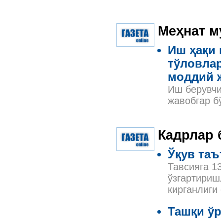
Меҳнат м
Иш ҳақи 
тўловлар
моддий 
Иш берувчи
жавобгар б
Кадрлар 
Ўқув таъ
Тавсияга 1
ўзгартириш
кирганлиги
Ташқи ў