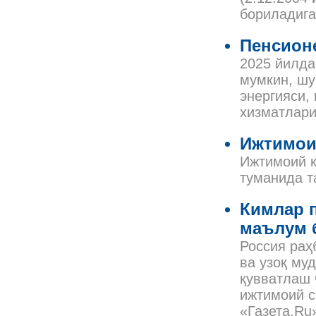
бориладига
Пенсион
2025 йилда
мумкин, шу
энергияси,
хизматлари
Ижтимои
Ижтимоий к
туманида т
Кимлар 
маълум 
Россия раҳ
ва узоқ му
қувватлаш 
ижтимоий с
«Газета.Ru