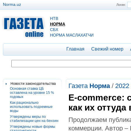
Norma.uz
Логин:
НТВ
НОРМА
СБХ
НОРМА МАСЛАХАТЧИ
Главная
Свежий номер
Новости законодательства
Газета
Норма
/
2022
Основная ставка ЦБ
оставлена на уровне 15 %
E-commerce: c
годовых
Как рационально
как их оттуда
использовать подземные
воды
Утверждены меры по
Продолжаем публика
стабилизации цен на бензин
Утверждены новые формы
коммерции. Автор –
статотчетности