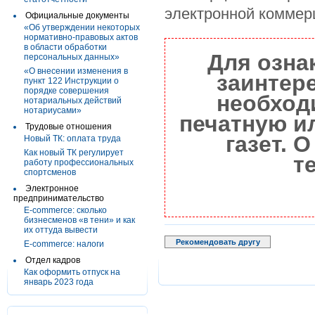
электронной коммерц
Официальные документы
«Об утверждении некоторых
нормативно-правовых актов
в области обработки
Для озна
персональных данных»
«О внесении изменения в
заинтер
пункт 122 Инструкции о
порядке совершения
необход
нотариальных действий
нотариусами»
печатную и
Трудовые отношения
газет. 
Новый ТК: оплата труда
Как новый ТК регулирует
т
работу профессиональных
спортсменов
Электронное
предпринимательство
E-commerce: cколько
бизнесменов «в тени» и как
их оттуда вывести
Рекомендовать другу
E-commerce: налоги
Отдел кадров
Как оформить отпуск на
январь 2023 года