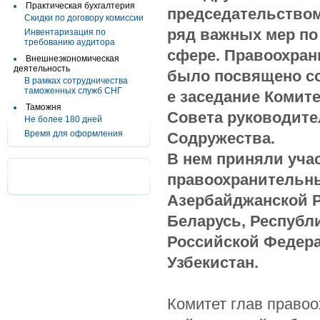
Практическая бухгалтерия
председательством
Скидки по договору комиссии
ряд важных мер по
Инвентаризация по
требованию аудитора
сфере. Правоохран
Внешнеэкономическая
деятельность
было посвящено со
В рамках сотрудничества
таможенных служб СНГ
е заседание Комит
Таможня
Совета руководите
Не более 180 дней
Время для оформления
Содружества.
В нем приняли уча
правоохранительн
Азербайджанской Р
Беларусь, Республ
Российской Федера
Узбекистан.
Комитет глав право