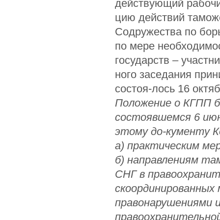
действующий рабочи
цию действий тамож
Содружества по бор
по мере необходимос
государств – участн
ного заседания прин
состоя-лось 16 октяб
Положение о КГПП б
состоявшемся 6 июн
этому до-кументу К
а) практическим ме
б) направлениям та
СНГ в правоохранит
скоординированных 
правонарушениями и
правоохранительной