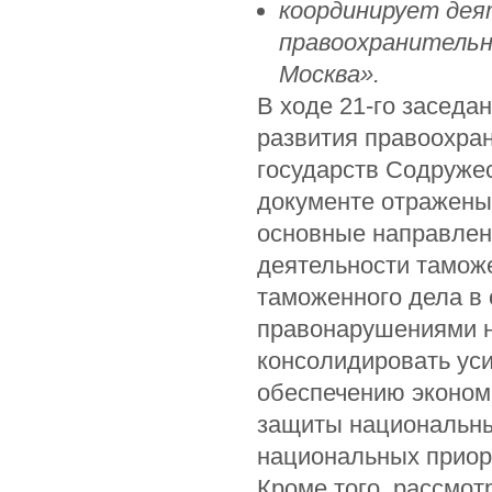
координирует дея
правоохранительн
Москва».
В ходе 21-го заседа
развития правоохра
государств Содружес
документе отражены
основные направлен
деятельности тамож
таможенного дела в
правонарушениями н
консолидировать ус
обеспечению экономи
защиты национальны
национальных приор
Кроме того, рассмот