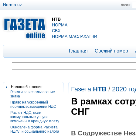
Norma.uz
Логин:
НТВ
НОРМА
СБХ
НОРМА МАСЛАХАТЧИ
Главная
Свежий номер
Налогообложение
Газета
НТВ
/
2020 го
Роялти за использование
знака
В рамках сот
Право на ускоренный
порядок возмещения НДС
СНГ
Расчет НДС, если
коммунальные услуги
включены в арендную плату
Обновлена форма Расчета
НДФЛ и социального налога
В Содружестве Нез