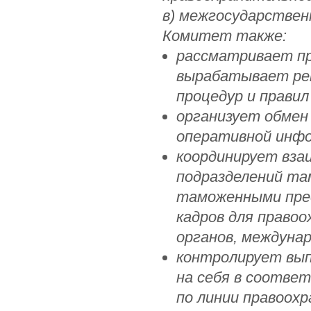
в) межгосударстве
Комитет также:
рассматривает п
вырабатывает ре
процедур и правил
организует обмен
оперативной инфо
координирует вза
подразделений та
таможенными прес
кадров для право
органов, междуна
контролирует вы
на себя в соотве
по линии правоох