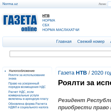
Norma.uz
Логин:
НТВ
НОРМА
СБХ
НОРМА МАСЛАХАТЧИ
Главная
Свежий номер
Налогообложение
Газета
НТВ
/
2020 го
Роялти за использование
знака
Роялти за исп
Право на ускоренный
порядок возмещения НДС
Расчет НДС, если
коммунальные услуги
включены в арендную плату
Резидент Республи
Обновлена форма Расчета
приобрести право 
НДФЛ и социального налога