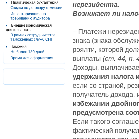
Практическая бухгалтерия
нерезидента.
Скидки по договору комиссии
Возникает ли нало
Инвентаризация по
требованию аудитора
Внешнеэкономическая
деятельность
– Платежи нерезиден
В рамках сотрудничества
знака (знака обслуж
таможенных служб СНГ
Таможня
роялти, которой дол
Не более 180 дней
выплаты
(ст. 44, п. 
Время для оформления
Доходы, выплачивае
удержания налога 
если со страной, ре
получатель дохода,
избежании двойног
предусмотрена соо
Если такого соглаше
фактический получа