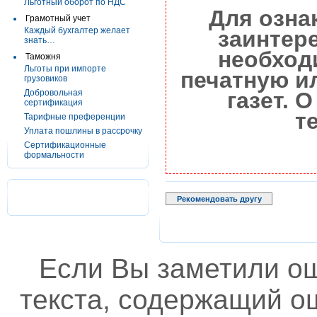
Льготный оборот по НДС
Для озна
Грамотный учет
Каждый бухгалтер желает
заинтер
знать…
необход
Таможня
Льготы при импорте
печатную и
грузовиков
Добровольная
газет. 
сертификация
т
Тарифные преференции
Уплата пошлины в рассрочку
Сертификационные
формальности
Рекомендовать другу
Если Вы заметили о
текста, содержащий ош