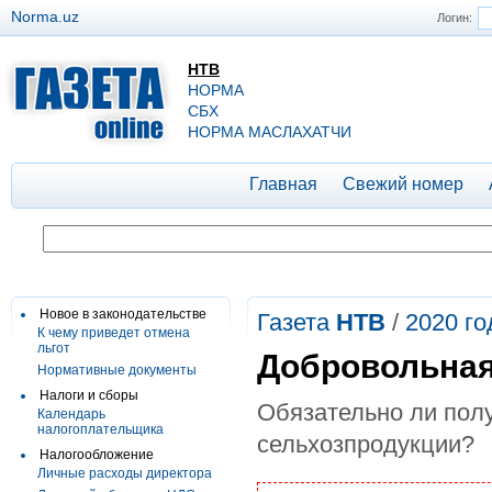
Norma.uz
Логин:
НТВ
НОРМА
СБХ
НОРМА МАСЛАХАТЧИ
Главная
Свежий номер
Новое в законодательстве
Газета
НТВ
/
2020 го
К чему приведет отмена
льгот
Добровольная
Нормативные документы
Налоги и сборы
Обязательно ли полу
Календарь
налогоплательщика
сельхозпродукции?
Налогообложение
Личные расходы директора