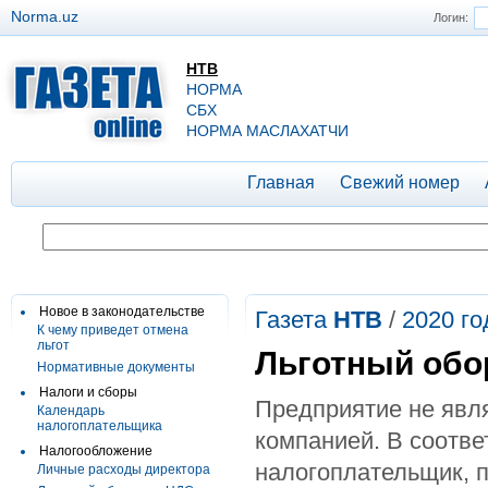
Norma.uz
Логин:
НТВ
НОРМА
СБХ
НОРМА МАСЛАХАТЧИ
Главная
Свежий номер
Новое в законодательстве
Газета
НТВ
/
2020 го
К чему приведет отмена
льгот
Льготный обо
Нормативные документы
Налоги и сборы
Предприятие не явля
Календарь
налогоплательщика
компанией. В соотве
Налогообложение
налогоплательщик, 
Личные расходы директора