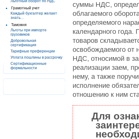
Льготный оборот по НДС
суммы НДС, определ
Грамотный учет
облагаемого оборота
Каждый бухгалтер желает
знать…
определяемого нара
Таможня
календарного года. 
Льготы при импорте
грузовиков
товаров складываетс
Добровольная
сертификация
освобождаемого от 
Тарифные преференции
НДС, относимой в за
Уплата пошлины в рассрочку
Сертификационные
реализации заем, п
формальности
нему, а также поруч
исполнение обязате
отношению к ним ста
Для озна
заинтер
необход