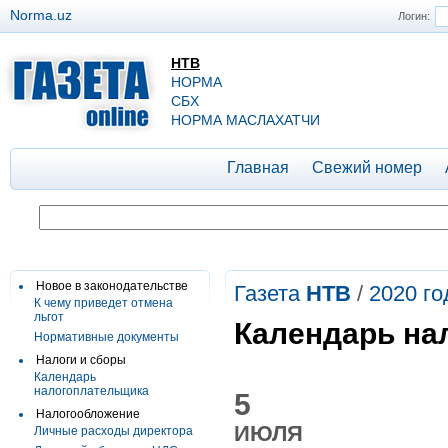
Norma.uz
Логин:
НТВ
НОРМА
СБХ
НОРМА МАСЛАХАТЧИ
Главная
Свежий номер
Новое в законодательстве
Газета
НТВ
/
2020 го
К чему приведет отмена
льгот
Календарь на
Нормативные документы
Налоги и сборы
Календарь
налогоплательщика
5
Налогообложение
ИЮЛЯ
Личные расходы директора