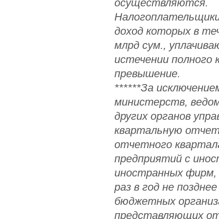
осуществляются.
Налогоплательщики,
доход которых в те
млрд сум., уплачив
истечении полного 
превышение.
******За исключение
министерств, ведом
других органов упр
квартальную отчетн
отчетного квартал
предприятий с ино
иностранных фирм,
раз в год не поздне
бюджетных организ
представляющих отч