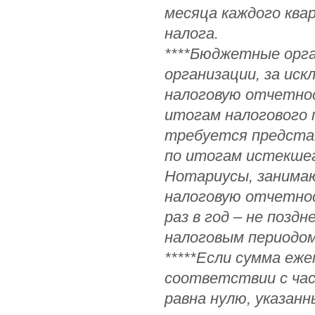
месяца каждого ква
налога.
****Бюджетные орга
организации, за ис
налоговую отчетнос
итогам налогового пе
требуется предста
по итогам истекшег
Нотариусы, занима
налоговую отчетнос
раз в год – не позд
налоговым периодом
*****Если сумма еже
соответствии с ча
равна нулю, указан