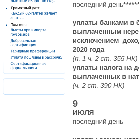
Льготный оборот по НДС
последний день
*****
Грамотный учет
Каждый бухгалтер желает
знать…
уплаты банками в 
Таможня
выплаченным нерез
Льготы при импорте
грузовиков
исключением доход
Добровольная
сертификация
2020 года
Тарифные преференции
(п. 1 ч. 2 ст. 355 НК)
Уплата пошлины в рассрочку
Сертификационные
уплаты налога на 
формальности
выплаченных в нат
(ч. 2 ст. 390 НК)
9
ИЮЛЯ
последний день