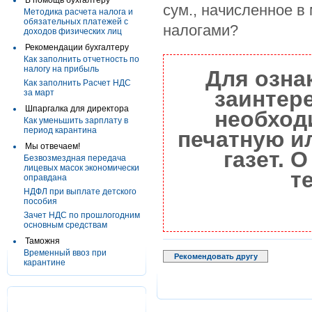
В помощь бухгалтеру
сум., начисленное в
Методика расчета налога и
обязательных платежей с
налогами?
доходов физических лиц
Рекомендации бухгалтеру
Как заполнить отчетность по
налогу на прибыль
Для озна
Как заполнить Расчет НДС
заинтер
за март
Шпаргалка для директора
необход
Как уменьшить зарплату в
период карантина
печатную и
Мы отвечаем!
газет. 
Безвозмездная передача
лицевых масок экономически
т
оправдана
НДФЛ при выплате детского
пособия
Зачет НДС по прошлогодним
основным средствам
Таможня
Временный ввоз при
Рекомендовать другу
карантине