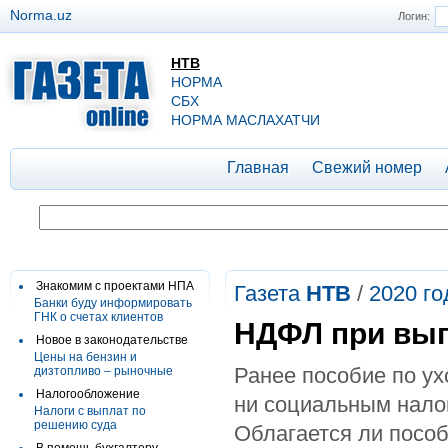
Norma.uz
Логин:
НТВ
НОРМА
СБХ
НОРМА МАСЛАХАТЧИ
Главная
Свежий номер
Знакомим с проектами НПА
Газета
НТВ
/
2020 го
Банки буду информировать
ГНК о счетах клиентов
НДФЛ при вып
Новое в законодательстве
Цены на бензин и
Ранее пособие по ух
дизтопливо – рыночные
Налогообложение
ни социальным нало
Налоги с выплат по
решению суда
Облагается ли пособ