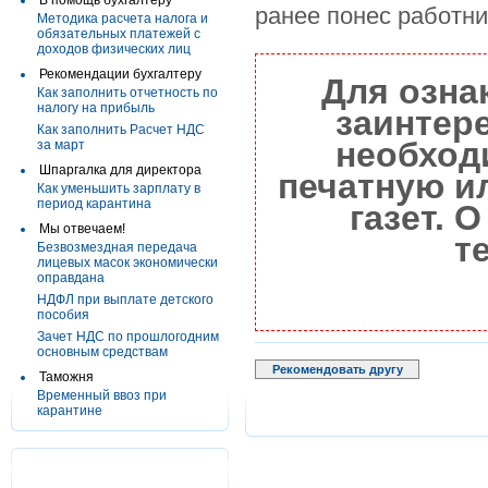
В помощь бухгалтеру
ранее понес работни
Методика расчета налога и
обязательных платежей с
доходов физических лиц
Рекомендации бухгалтеру
Для озна
Как заполнить отчетность по
налогу на прибыль
заинтер
Как заполнить Расчет НДС
необход
за март
Шпаргалка для директора
печатную и
Как уменьшить зарплату в
период карантина
газет. 
Мы отвечаем!
т
Безвозмездная передача
лицевых масок экономически
оправдана
НДФЛ при выплате детского
пособия
Зачет НДС по прошлогодним
основным средствам
Рекомендовать другу
Таможня
Временный ввоз при
карантине