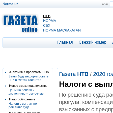
Norma.uz
Логин:
НТВ
НОРМА
СБХ
НОРМА МАСЛАХАТЧИ
Главная
Свежий номер
Знакомим с проектами НПА
Газета
НТВ
/
2020 го
Банки буду информировать
ГНК о счетах клиентов
Налоги с вып
Новое в законодательстве
Цены на бензин и
По решению суда ра
дизтопливо – рыночные
Налогообложение
прогула, компенсаци
Налоги с выплат по
решению суда
взысканных с предпр