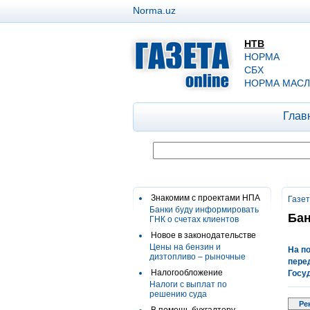
Norma.uz
НТВ
НОРМА
СБХ
НОРМА МАСЛ
Глав
Знакомим с проектами НПА
Газе
Банки буду информировать
Бан
ГНК о счетах клиентов
Новое в законодательстве
Цены на бензин и
На п
дизтопливо – рыночные
пере
Налогообложение
Госу
Налоги с выплат по
решению суда
Ре