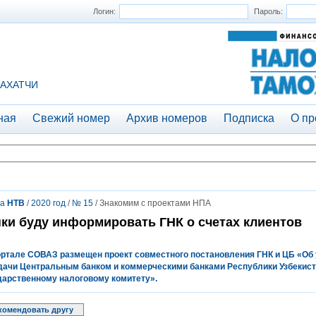
Логин:
Пароль:
АХАТЧИ
ная
Свежий номер
Архив номеров
Подписка
О пр
та
НТВ
/
2020 год
/
№ 15
/ Знакомим с проектами НПА
ки буду информировать ГНК о счетах клиентов
ортале СОВАЗ размещен проект совместного постановления ГНК и ЦБ «Об
дачи Цент­ральным банком и коммерческими банками Республики Узбекист
дарственному налоговому комитету».
комендовать другу