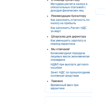
В помощь бухгалтеру
Методика расчета налога и
обязательных платежей с
доходов физических лиц
Рекомендации бухгалтеру
Как заполнить отчетность по
налогу на прибыль
Как заполнить Расчет НДС
за март
Шпаргалка для директора
Как уменьшить зарплату в
период карантина
Мы отвечаем!
Безвозмездная передача
лицевых масок экономически
оправдана
НДФЛ при выплате детского
пособия
Зачет НДС по прошлогодним
основным средствам
Таможня
Временный ввоз при
карантине