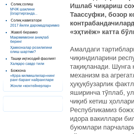
Солиқ солиш
Ишлаб чиқариш соҳ
МЧЖ шаклини
Таассуфки, бозор 
ўзгартирганда...
Солиқ навигатори
контрабандачилард
2017 йилги даромадларимиз
«эҳтиёж» катта бўл
Жавоб берамиз
Мақомимизни аниқлаб
беринг
Ҳамхоналар розилигини
Амалдаги тартибларг
олиш шартми?
чиқиндиларини респ
Ташқи иқтисодий фаолият
Халқаро савдо тили
тақиқланади. Шунга 
Божхона
механизм ва агрегат
«Қора килмишлилар»нинг
ранг-баранг найранглари
ҳуқуқбузарлик фактл
Жонли «контейнерлар»
яширинча тўплаб, у
чиқиб кетиш ҳоллари
Республикамиз божх
идора вакиллари би
буюмлари парчалари