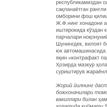
республикамиздан о
сақланаётган рангли
омборини фош қилиш
Ж.Ф.нинг хонадони 
иштирокида кўздан к
парчалари ноқонуни
Шунингдек, вилоят б
юк автомашинасида н
яқин «контрафакт па
Ҳозирда мазкур ҳол
суриштирув жараёнл
Жорий йилнинг даст
божхоначилари томо
вакиллари билан ҳам
ҳолатида қиймати 5