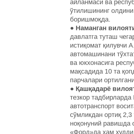
айланмаси ва респу
ўтилишининг олдини
боришмоқда.
●
Наманган вилоят
давлатга туташ чега
истиқомат қилувчи А
автомашинани тўхта
ва юкхонасига респ
мақсадида 10 та қоп
парчалари ортилган
●
Қашқадарё вилоя
тезкор тадбирларда
автотранспорт восит
сўмликдан ортиқ 2,3
ноқонуний равишда о
«Форд»да ҳам худди