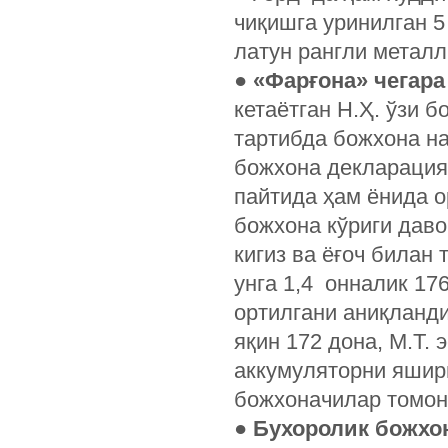
чиқишга уринилган 5
латун рангли металл
●
«Фарғона» чегара
кетаётган Н.Ҳ. ўзи 
тартибда божхона н
божхона декларация
пайтида ҳам ёнида 
божхона кўриги дав
кигиз ва ёғоч билан
унга 1,4 онналик 1
ортилгани аниқланди
яқин 172 дона, М.Т. 
аккумуляторни яшир
божхоначилар томон
●
Бухоролик божхо