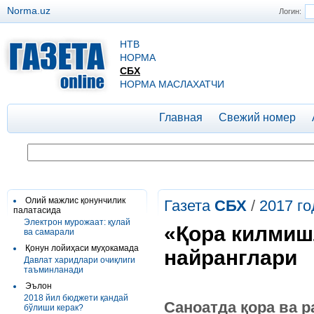
Norma.uz
Логин:
НТВ
НОРМА
СБХ
НОРМА МАСЛАХАТЧИ
Главная
Свежий номер
Олий мажлис қонунчилик
Газета
СБХ
/
2017 го
палатасида
Электрон мурожаат: қулай
«Қора килмиш
ва самарали
Қонун лойиҳаси муҳокамада
найранглари
Давлат харидлари очиқлиги
таъминланади
Эълон
2018 йил бюджети қандай
Саноатда қора ва 
бўлиши керак?