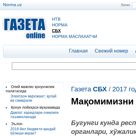
Norma.uz
Логин:
НТВ
НОРМА
СБХ
НОРМА МАСЛАХАТЧИ
Главная
Свежий номер
Олий мажлис қонунчилик
Газета
СБХ
/
2017 го
палатасида
Электрон мурожаат: қулай
Мақомимизни 
ва самарали
Қонун лойиҳаси муҳокамада
Давлат харидлари очиқлиги
таъминланади
Бугунги
кунда
рес
Эълон
2018 йил бюджети қандай
органлари
,
хўжали
бўлиши керак?