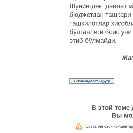
Шунингдек, давлат 
бюджетдан ташқари 
ташкилотлар ҳисобла
бўлганлиги боис уни
этиб бўлмайди.
Жа
Рекомендовать другу
В этой теме
Вы мо
Оставляя свой комментар