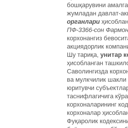
бошқарувини амалга
жумладан давлат-а
органлари
ҳисобла
ПФ-3366-сон Фармон
корхонангиз бевоси
акциядорлик компан
Шу тариқа,
унитар к
ҳисобланган ташкил
Саволингизда корхо
ва мулкчилик шакли 
юритувчи субъектла
таснифлагичига кўра
корхоналарининг код
корхоналар ҳисобла
Фуқаролик кодексини