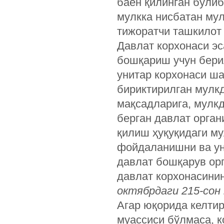
баён қилинган бўлиб
мулкка нисбатан му
тижоратчи ташкилот 
Давлат корхонаси эс
бошқариш учун берил
унитар корхонаси ша
бириктирилган мулкд
мақсадларига, мулкд
берган давлат орган
қилиш ҳуқуқидаги м
фойдаланишни ва ун
давлат бошқарув ор
давлат корхонасини
октябрдаги 215-сон 
Агар юқорида келтир
муассиси бўлмаса, к