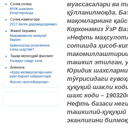
муассасалари
ва
т
Солиқ солиш
МЧЖ шаклини
қўлланилмоқда
.
Ба
ўзгартирганда...
мақомларнинг
қайс
Солиқ навигатори
2017 йилги даромадларимиз
Корхонамиз
ЎзР
Ва
Жавоб берамиз
Мақомимизни аниқлаб
«
Нефть
маҳсулот
беринг
сотишда
ҳисоб
-
ки
Ҳамхоналар розилигини
олиш шартми?
такомиллаштири
Ташқи иқтисодий фаолият
ташкил
этилган
,
Халқаро савдо тили
Божхона
Юридик
шахсларни
«Қора килмишлилар»нинг
ранг-баранг найранглари
тўғрисидаги
гувоҳ
Жонли «контейнерлар»
ҳуқуқий
шакли
код
шахс
коди
– 190320
Нефть
базаси
нег
ташкилий
-
ҳуқуқий
эканлигини
билмоқ