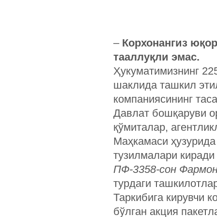
–
Корхонангиз
юқор
тааллуқли
эмас
.
Ҳукуматимизнинг 225
шаклида ташкил эти
компаниясининг таса
Давлат бошқаруви ор
қўмиталар, агентлик
Маҳкамаси ҳузурида
тузилмалари кирад
ПФ-3358-сон Фармон
турдаги ташкилотлар
Таркибига кирувчи 
бўлган акция пакетл