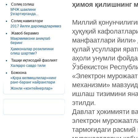
ҳимоя қилишнинг 
Солиқ солиш
МЧЖ шаклини
ўзгартирганда...
Миллий қонунчилиги
Солиқ навигатори
2017 йилги даромадларимиз
ҳуқуқий кафолатлари
Жавоб берамиз
Мақомимизни аниқлаб
манфаатлари йили» 
беринг
қулай усуллари яра
Ҳамхоналар розилигини
олиш шартми?
аҳоли унумли фойда
Ташқи иқтисодий фаолият
Ўзбекистон Республ
Халқаро савдо тили
Божхона
«Электрон мурожаат 
«Қора килмишлилар»нинг
ранг-баранг найранглари
механизми» мавзуид
Жонли «контейнерлар»
ишлаш тизимини ян
этилди.
Давлат ҳокимияти в
электрон мурожаатла
тармоғидаги расмий 