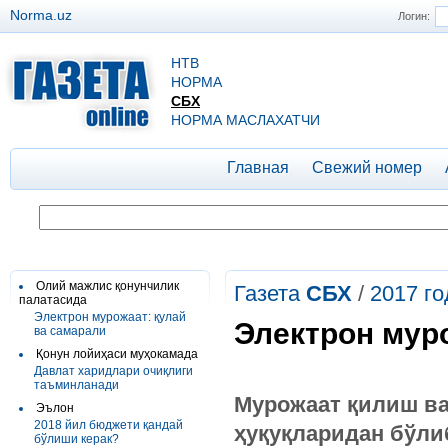
Norma.uz
Логин:
НТВ
НОРМА
СБХ
НОРМА МАСЛАХАТЧИ
Главная
Свежий номер
Олий мажлис қонунчилик
Газета
СБХ
/
2017 го
палатасида
Электрон мурожаат: қулай
Электрон мур
ва самарали
Қонун лойиҳаси муҳокамада
Давлат харидлари очиқлиги
таъминланади
Мурожаат қилиш ва
Эълон
2018 йил бюджети қандай
ҳуқуқларидан бўли
бўлиши керак?