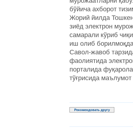
мурожаатларни қабу
бўйича ахборот тизи
Жорий йилда Тошкен
зиёд электрон мурож
самарали кўриб чиқ
иш олиб борилмоқда
Савол-жавоб тарзида
фаолиятида электро
порталида фуқарола
тўғрисида маълумот
Рекомендовать другу