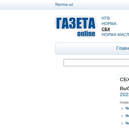
Norma.uz
НТВ
НОРМА
СБХ
НОРМА МАСЛ
Главн
СБХ
Выб
202
Номе
№
№
№