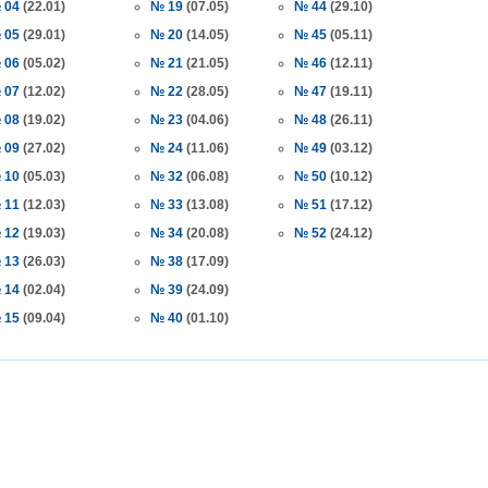
 04
(22.01)
№ 19
(07.05)
№ 44
(29.10)
 05
(29.01)
№ 20
(14.05)
№ 45
(05.11)
 06
(05.02)
№ 21
(21.05)
№ 46
(12.11)
 07
(12.02)
№ 22
(28.05)
№ 47
(19.11)
 08
(19.02)
№ 23
(04.06)
№ 48
(26.11)
 09
(27.02)
№ 24
(11.06)
№ 49
(03.12)
 10
(05.03)
№ 32
(06.08)
№ 50
(10.12)
 11
(12.03)
№ 33
(13.08)
№ 51
(17.12)
 12
(19.03)
№ 34
(20.08)
№ 52
(24.12)
 13
(26.03)
№ 38
(17.09)
 14
(02.04)
№ 39
(24.09)
Налоговое законодательство
Годовой отчет–2013
 15
(09.04)
№ 40
(01.10)
Республики Узбекистан
Издательство «Norma»
Сборник нормативно-
предлагает новую
правовых актов
электронную книгу для
 ПЕРСОНАЛОМ II
Данное электронное издание
бухгалтеров. В пособии
ЕННОСТИ
по сути представляет собой
специалисты подробно, по
РУДА
сборник нормативно-
строкам баланса, разъясня
ссмотрены вопросы
правовых актов по налоговому
порядок учета финансово-
да отдельных
законодательству Республики
хозяйственных операций и и
аботников, в
Узбекистан. В него вошли все
налоговые последствия.
сферах и случаях.
законы, указы,
Разъяснения
и, раскрыты
постановления,
сопровождаются актуальны