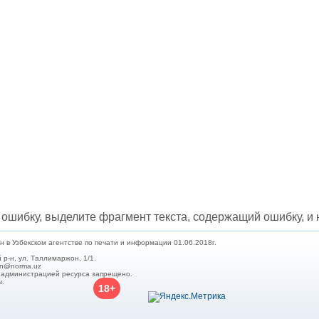
и оплаты труда
распоряжения Президента
примерами и конкретными
лей, сезонных
Республики Узбекистан,
расчетами, с учетом всех
 и надомников —
постановления и
изменений и дополнений,
е ограничения
распоряжения Кабинета
внесенных в
 на работу
министров Республики
законодательство.
лей, начисление
Узбекистан,
ной платы при
зарегистрированные
й и сдельной
Министерством юстиции
ты труда, виды
Республики Узбекистан, а
абот и расчеты с
также иные нормативные
и-сезонщиками,
акты, в том числе
и организации
ведомственные и местные,
труда и выгоды
касающиеся вопросов
лей при
налогообложения.
нии труда
, возмещение
адомников и
руда.
ошибку, выделите фрагмент текста, содержащий ошибку, и н
в Узбекском агентстве по печати и информации 01.06.2018г.
 р-н, ул. Таллимаржон, 1/1.
min@norma.uz
с администрацией ресурса запрещено.
ы.
18+