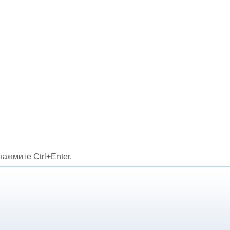
рассматриваемых объектов:
основных средств,
нематериальных активов,
финансовых инвестиций и др.
ажмите Ctrl+Enter.