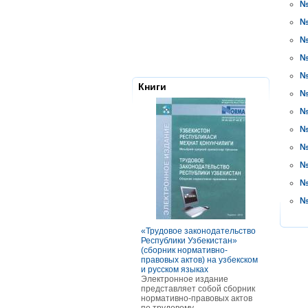
№
№
№
№
№
Книги
№
№
№
№
№
№
№
«Трудовое законодательство
РАСЧЕТЫ С
Республики Узбекистан»
ТОМ ОСОБ
(сборник нормативно-
ОПЛАТЫ Т
правовых актов) на узбекском
В книге ра
и русском языках
оплаты тру
Электронное издание
категорий р
представляет собой сборник
отдельных 
нормативно-правовых актов
В частност