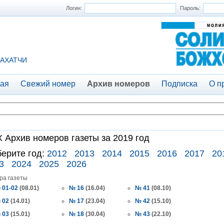
Логин:
Пароль:
АХАТЧИ
ая
Свежий номер
Архив номеров
Подписка
О п
 Архив номеров газеты за 2019 год
ерите год:
2012
2013
2014
2015
2016
2017
20
3
2024
2025
2026
ра газеты
 01-02
(08.01)
№ 16
(16.04)
№ 41
(08.10)
 02
(14.01)
№ 17
(23.04)
№ 42
(15.10)
 03
(15.01)
№ 18
(30.04)
№ 43
(22.10)