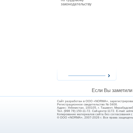
по трудовому
особенност
законодательству
совместите
работников
действующи
при приеме
совместите
им заработ
повременно
форме опла
сезонных р
работникам
особенност
надомного 
работодате
использова
надомников
расходов н
оплата их т
Если Вы заметили 
Сайт разработан в ООО «NORMA», зарегистрирован 
Регистрационное свидетельство № 0406.
Адрес: Узбекистан, 100105, г. Ташкент, Мирабадский
Тел. (998 78) 150-11-72. Call-центр:1172. E-mail: ad
Копирование материалов сайта без согласования 
© ООО «NORMA», 2007-2026 г. Все права защищен