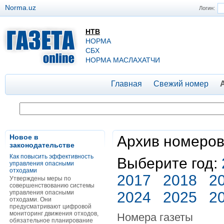
Norma.uz
Логин:
НТВ
НОРМА
СБХ
НОРМА МАСЛАХАТЧИ
Главная
Свежий номер
Новое в
Архив номеров
законодательстве
Как повысить эффективность
Выберите год:
управления опасными
отходами
2017
2018
2
Утверждены меры по
совершенствованию системы
управления опасными
2024
2025
2
отходами. Они
предусматривают цифровой
мониторинг движения отходов,
Номера газеты
обязательное планирование