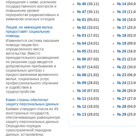
обращения с ними, усиление
№ 40
(30.11)
№ 14
(04.0
государственного контроля и
повышение уровня
№ 47
(30.11)
№ 15
(11.0
переработки радиоактивных и
химически опасных отходов.
№ 01
(05.01)
№ 16
(18.0
Лицам, не имеющим жилья,
№ 02
(10.01)
№ 17
(25.0
предоставят социальную
№ 03
(17.01)
№ 18
(02.0
помощь
Изменяется система оказания
№ 04
(24.01)
№ 19
(09.0
помощи лицам без
определенного места
№ 05
(31.01)
№ 20
(16.0
жительства. Вместо
принудительного размещения
№ 06
(07.02)
№ 21
(23.0
по решению суда вводится
добровольное пребывание в
№ 07
(14.02)
№ 22
(30.0
социальных центрах с
предоставлением временного
№ 08
(21.02)
№ 23
(06.0
жилья, социальных услуг,
№ 09
(28.02)
№ 24
(13.0
профессионального обучения
и содействия в
№ 10
(07.03)
№ 26
(20.0
трудоустройстве.
№ 11
(14.03)
№ 27
(27.0
Какие страны обеспечат
защиту персональных данных
№ 12
(18.03)
№ 28
(04.0
Кабмин утвердил список из 49
иностранных государств,
№ 13
(28.03)
№ 29
(25.0
обеспечивающих равноценную
защиту персональных данных.
Определен порядок
трансграничной передачи
данных, установлены