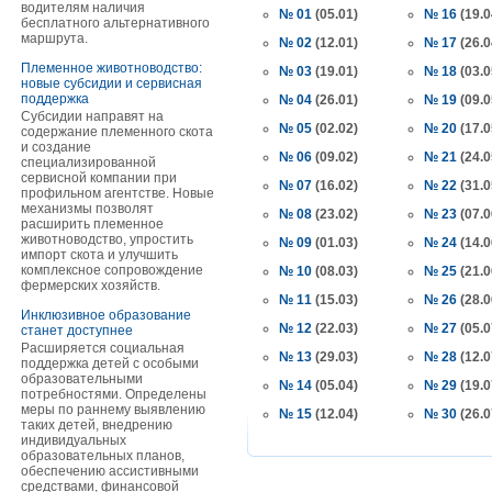
водителям наличия
№ 01
(05.01)
№ 16
(19.0
бесплатного альтернативного
маршрута.
№ 02
(12.01)
№ 17
(26.0
Племенное животноводство:
№ 03
(19.01)
№ 18
(03.0
новые субсидии и сервисная
поддержка
№ 04
(26.01)
№ 19
(09.0
Субсидии направят на
№ 05
(02.02)
№ 20
(17.0
содержание племенного скота
и создание
№ 06
(09.02)
№ 21
(24.0
специализированной
сервисной компании при
№ 07
(16.02)
№ 22
(31.0
профильном агентстве. Новые
механизмы позволят
№ 08
(23.02)
№ 23
(07.0
расширить племенное
животноводство, упростить
№ 09
(01.03)
№ 24
(14.0
импорт скота и улучшить
комплексное сопровождение
№ 10
(08.03)
№ 25
(21.0
фермерских хозяйств.
№ 11
(15.03)
№ 26
(28.0
Инклюзивное образование
№ 12
(22.03)
№ 27
(05.0
станет доступнее
Расширяется социальная
№ 13
(29.03)
№ 28
(12.0
поддержка детей с особыми
образовательными
№ 14
(05.04)
№ 29
(19.0
потребностями. Определены
меры по раннему выявлению
№ 15
(12.04)
№ 30
(26.0
таких детей, внедрению
индивидуальных
образовательных планов,
обеспечению ассистивными
средствами, финансовой