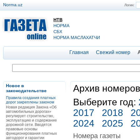
Norma.uz
Логин:
НТВ
НОРМА
СБХ
НОРМА МАСЛАХАТЧИ
Главная
Свежий номер
Новое в
Архив номеров
законодательстве
Правила создания платных
Выберите год:
дорог закреплены законом
Новая редакция Закона «Об
2017
2018
2
автомобильных дорогах»
регулирует строительство,
эксплуатацию и содержание
2024
2025
2
дорожной сети. Вводятся
правовые основы
функционирования платных
Номера газеты
автодорог и гарантии